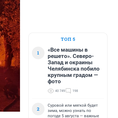
ТОП 5
«Все машины в
1
решето». Северо-
Запад и окраины
Челябинска побило
крупным градом —
фото
40 749
198
Суровой или мягкой будет
2
зима, можно узнать по
погоде 5 августа — важные