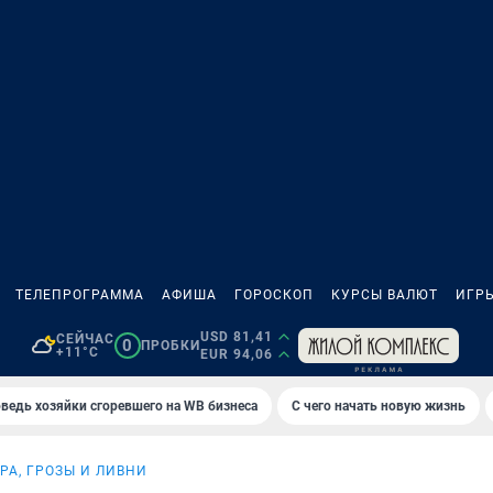
ТЕЛЕПРОГРАММА
АФИША
ГОРОСКОП
КУРСЫ ВАЛЮТ
ИГР
USD 81,41
СЕЙЧАС
0
ПРОБКИ
+11°C
EUR 94,06
ведь хозяйки сгоревшего на WB бизнеса
С чего начать новую жизнь
РА, ГРОЗЫ И ЛИВНИ