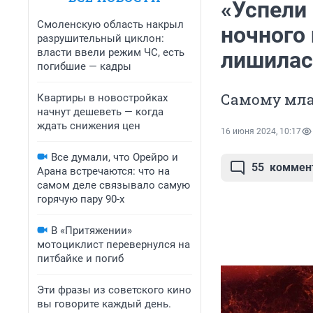
«Успели 
Смоленскую область накрыл
ночного
разрушительный циклон:
власти ввели режим ЧС, есть
лишилас
погибшие — кадры
Самому мла
Квартиры в новостройках
начнут дешеветь — когда
ждать снижения цен
16 июня 2024, 10:17
Все думали, что Орейро и
55
коммен
Арана встречаются: что на
самом деле связывало самую
горячую пару 90-х
В «Притяжении»
мотоциклист перевернулся на
питбайке и погиб
Эти фразы из советского кино
вы говорите каждый день.