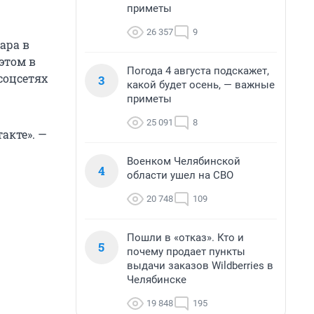
приметы
26 357
9
ара в
этом в
Погода 4 августа подскажет,
соцсетях
3
какой будет осень, — важные
приметы
25 091
8
акте». —
Военком Челябинской
4
области ушел на СВО
20 748
109
Пошли в «отказ». Кто и
5
почему продает пункты
выдачи заказов Wildberries в
Челябинске
19 848
195