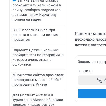
Запинывали на глазах у
прохожих и тыкали ножом в
спину: разборка подростков
за памятником Курчатову
попала на видео
В 100 г всего 23 ккал: три
Напомним, пожа
рецепта с главным летним
несколько часо
продуктом
детская шалост
Справится даже школьник:
пройдите тест по географии, в
котором очень стыдно
Знакомы с пост
ошибиться
ЗВОНИТЕ
Множество сайтов враз стали
недоступны: массовый сбой
произошел в Рунете
Для местных жителей и
туристов: в Миассе обновили
телеком-инфраструктуру