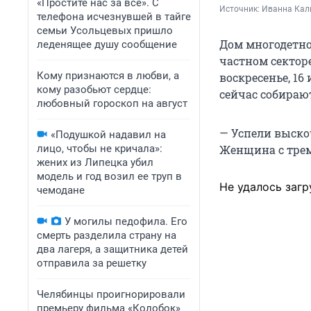
«Простите нас за всё». С
Источник: 
Иванна Кали
телефона исчезнувшей в тайге
семьи Усольцевых пришло
Дом многодетно
леденящее душу сообщение
частном сектор
Кому признаются в любви, а
воскресенье, 16
кому разобьют сердце:
сейчас собираю
любовный гороскоп на август
— Успели выско
«Подушкой надавил на
лицо, чтобы не кричала»:
Женщина с трем
жених из Липецка убил
модель и год возил ее труп в
Не удалось загр
чемодане
У могилы педофила. Его
смерть разделила страну на
два лагеря, а защитника детей
отправила за решетку
Челябинцы проигнорировали
премьеру фильма «Колобок»