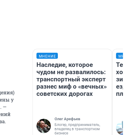
МНЕНИЕ
МНЕНИ
Наследие, которое
Тепло
чудом не развалилось:
холод
транспортный эксперт
зимой
разнес миф о «вечных»
ездит
дения)
советских дорогах
плюсы
ены у
. —
ений
Олег Арефьев
ва.
Блогер, предприниматель,
владелец в транспортном
бизнесе