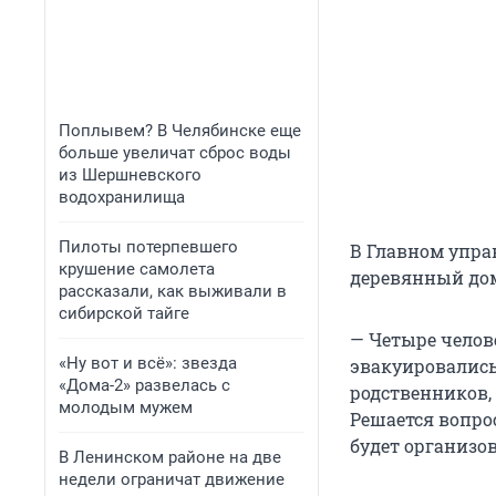
Поплывем? В Челябинске еще
больше увеличат сброс воды
из Шершневского
водохранилища
Пилоты потерпевшего
В Главном упра
крушение самолета
деревянный дом
рассказали, как выживали в
сибирской тайге
— Четыре челове
«Ну вот и всё»: звезда
эвакуировались
«Дома-2» развелась с
родственников,
молодым мужем
Решается вопро
будет организо
В Ленинском районе на две
недели ограничат движение