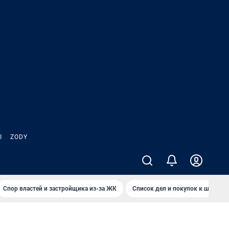
Ы
ZODY
Спор властей и застройщика из-за ЖК
Список дел и покупок к школе