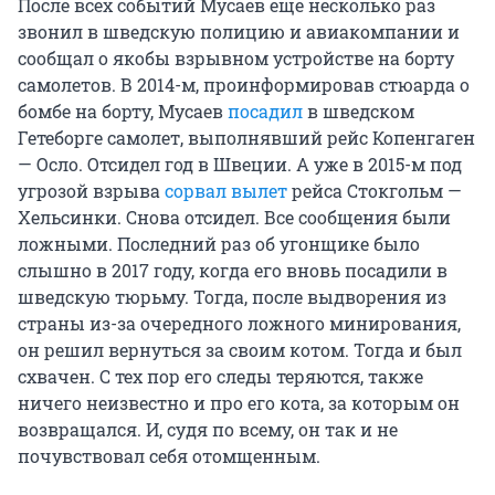
После всех событий Мусаев еще несколько раз
звонил в шведскую полицию и авиакомпании и
сообщал о якобы взрывном устройстве на борту
самолетов. В 2014-м, проинформировав стюарда о
бомбе на борту, Мусаев
посадил
в шведском
Гетеборге самолет, выполнявший рейс Копенгаген
— Осло. Отсидел год в Швеции. А уже в 2015-м под
угрозой взрыва
сорвал вылет
рейса Стокгольм —
Хельсинки. Снова отсидел. Все сообщения были
ложными. Последний раз об угонщике было
слышно в 2017 году, когда его вновь посадили в
шведскую тюрьму. Тогда, после выдворения из
страны из-за очередного ложного минирования,
он решил вернуться за своим котом. Тогда и был
схвачен. С тех пор его следы теряются, также
ничего неизвестно и про его кота, за которым он
возвращался. И, судя по всему, он так и не
почувствовал себя отомщенным.