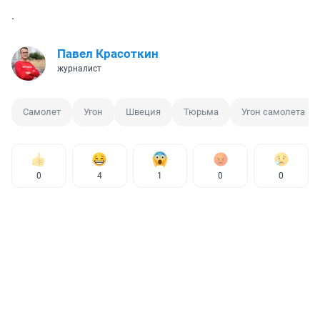
.
Павел Красоткин
журналист
Самолет
Угон
Швеция
Тюрьма
Угон самолета
0
4
1
0
0