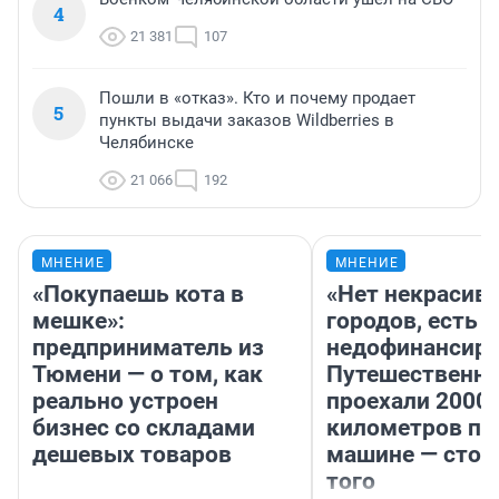
4
21 381
107
Пошли в «отказ». Кто и почему продает
5
пункты выдачи заказов Wildberries в
Челябинске
21 066
192
МНЕНИЕ
МНЕНИЕ
«Покупаешь кота в
«Нет некрасив
мешке»:
городов, есть
предприниматель из
недофинансиро
Тюмени — о том, как
Путешественн
реально устроен
проехали 2000
бизнес со складами
километров по 
дешевых товаров
машине — стои
того