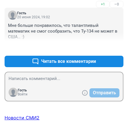
+1
–0
вооруженных убегать.

если попался - громко жалобно визжать и всё 
Гость
отрицать.
20 июня 2024, 19:02
Мне больше понравилось, что талантливый 
математик не смог сообразить, что Ту-134 не может в 
США… :)
+1
–0
Читать все комментарии
Гость
Отправить
Войти
Новости СМИ2