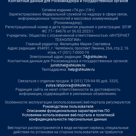
Контактные данные для Роскомнадзора и государственных органов
Сетевое издание «74.ру» (18+)
Зарегистрировано Федеральной службой по надзору в сфере связи,
информационных технологий и массовых коммуникаций
(Роскомнадзор).
Регистрационный номер и дата принятия решения о регистрации: ЭЛ №
ФС 77– 84676 от 06.02.2023 г.
Учредитель: Общество с ограниченной ответственностью «ИНТЕРНЕТ
ТЕХНОЛОГИИ»
Главный редактор: Филипцева Мария Сергеевна
Адрес редакции: 454091, г. Челябинск, проспект Ленина, 26А, стр.2, 16
этаж, +7 (351) 7-0000-74
Электронный адрес редакции:
74@shkulev.ru
Контактные данные для Роскомнадзора и государственных органов:
juristchel@shkulev.ru
Техподдержка:
help@shkulev.ru
Связаться с отделом продаж: 8 (351) 729-94-90 доб. 3335,
yuliya.latypova@shkulev.ru
Редакция сайта не несет ответственности за достоверность
информации, содержащейся в рекламных объявлениях.
Особенности эксплуатации (использования) веб-портала регулируются:
Руководством пользователя
Описанием функциональных характеристик ПО
Условиями использования веб-портала и политикой
конфиденциальности персональных данных
Веб-портал распространяется в виде интернет-сервиса, специальные
действия по установке на стороне пользователя не требуются