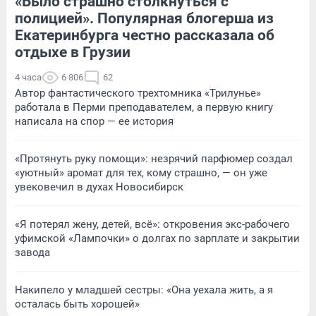
«Было страшно столкнуться с
полицией». Популярная блогерша из
Екатеринбурга честно рассказала об
отдыхе в Грузии
4 часа
6 806
62
Автор фантастического трехтомника «Трилунье»
работала в Перми преподавателем, а первую книгу
написала на спор — ее история
«Протянуть руку помощи»: незрячий парфюмер создал
«уютный» аромат для тех, кому страшно, — он уже
увековечил в духах Новосибирск
«Я потерял жену, детей, всё»: откровения экс-рабочего
уфимской «Лампочки» о долгах по зарплате и закрытии
завода
Накипело у младшей сестры: «Она уехала жить, а я
осталась быть хорошей»