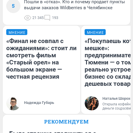
Пошли в «отказ». Кто и почему продает пункты
5
выдачи заказов Wildberries в Челябинске
21 345
193
МНЕНИЕ
МНЕНИЕ
«Финал не совпал с
«Покупаешь кот
ожиданиями»: стоит ли
мешке»:
смотреть фильм
предпринимател
«Старый орел» на
Тюмени — о том
большом экране —
реально устрое
честная рецензия
бизнес со скла
дешевых товар
Наталья Шорохо
Надежда Губарь
Открыла кофейну
деньги соцразви
РЕКОМЕНДУЕМ