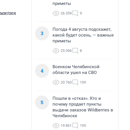
приметы
фамилия
26 359
9
Погода 4 августа подскажет,
3
какой будет осень, — важные
приметы
25 096
8
Военком Челябинской
4
области ушел на СВО
20 760
109
Пошли в «отказ». Кто и
5
почему продает пункты
выдачи заказов Wildberries в
Челябинске
19 861
195