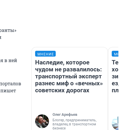
Гранты»
и
МНЕНИЕ
МНЕНИ
я в ней
Наследие, которое
Тепло
чудом не развалилось:
холод
транспортный эксперт
зимой
разнес миф о «вечных»
ездит
порталов
советских дорогах
плюсы
к пишет
Олег Арефьев
Блогер, предприниматель,
владелец в транспортном
бизнесе