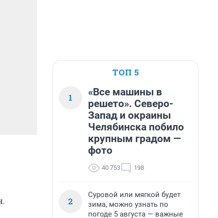
ТОП 5
«Все машины в
1
решето». Северо-
Запад и окраины
Челябинска побило
крупным градом —
фото
40 753
198
Суровой или мягкой будет
2
н.
зима, можно узнать по
погоде 5 августа — важные