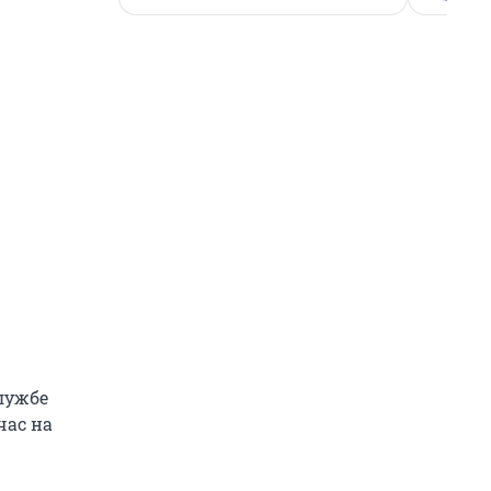
службе
час на