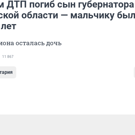
м ДТП погиб сын губернатора
ской области — мальчику бы
 лет
иона осталась дочь
11 867
тария