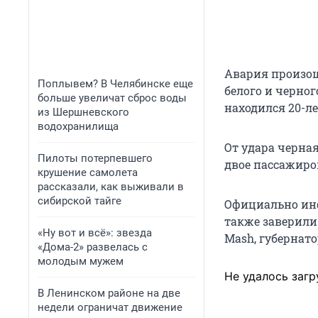
Авария произош
Поплывем? В Челябинске еще
белого и черно
больше увеличат сброс воды
находился 20-л
из Шершневского
водохранилища
От удара черная
Пилоты потерпевшего
двое пассажиров
крушение самолета
рассказали, как выживали в
сибирской тайге
Официально инф
также заверили
«Ну вот и всё»: звезда
Mash, губернат
«Дома-2» развелась с
молодым мужем
Не удалось загр
В Ленинском районе на две
недели ограничат движение