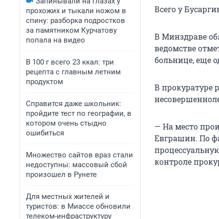
Запинывали на глазах у
Всего у Бусаргин
прохожих и тыкали ножом в
спину: разборка подростков
за памятником Курчатову
В Минздраве об
попала на видео
ведомстве отме
больнице, еще 
В 100 г всего 23 ккал: три
рецепта с главным летним
продуктом
В прокуратуре 
несовершеннол
Справится даже школьник:
пройдите тест по географии, в
котором очень стыдно
— На место про
ошибиться
Евграшин. По ф
процессуальную
Множество сайтов враз стали
контроле проку
недоступны: массовый сбой
произошел в Рунете
Для местных жителей и
туристов: в Миассе обновили
телеком-инфраструктуру