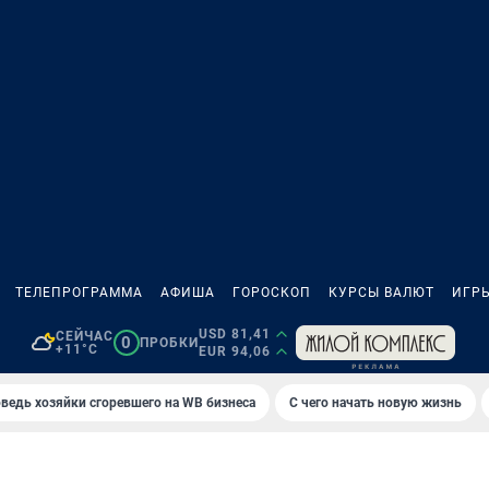
ТЕЛЕПРОГРАММА
АФИША
ГОРОСКОП
КУРСЫ ВАЛЮТ
ИГР
USD 81,41
СЕЙЧАС
0
ПРОБКИ
+11°C
EUR 94,06
ведь хозяйки сгоревшего на WB бизнеса
С чего начать новую жизнь