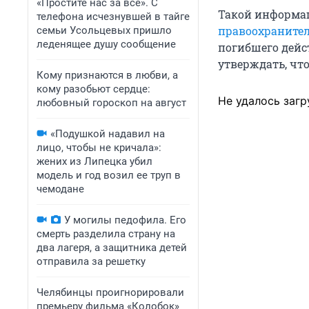
«Простите нас за всё». С
Такой информац
телефона исчезнувшей в тайге
правоохраните
семьи Усольцевых пришло
леденящее душу сообщение
погибшего дейс
утверждать, что 
Кому признаются в любви, а
кому разобьют сердце:
Не удалось загр
любовный гороскоп на август
«Подушкой надавил на
лицо, чтобы не кричала»:
жених из Липецка убил
модель и год возил ее труп в
чемодане
У могилы педофила. Его
смерть разделила страну на
два лагеря, а защитника детей
отправила за решетку
Челябинцы проигнорировали
премьеру фильма «Колобок»