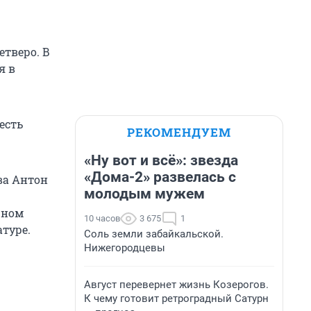
етверо. В
я в
есть
РЕКОМЕНДУЕМ
«Ну вот и всё»: звезда
«Дома-2» развелась с
ва Антон
молодым мужем
чном
10 часов
3 675
1
туре.
Соль земли забайкальской.
Нижегородцевы
Август перевернет жизнь Козерогов.
К чему готовит ретроградный Сатурн