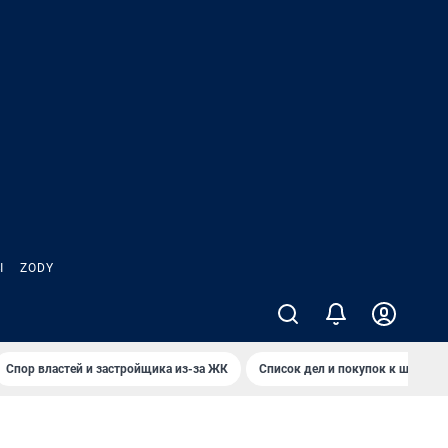
Ы
ZODY
Спор властей и застройщика из-за ЖК
Список дел и покупок к школе