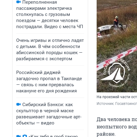
Переполненная
пассажирами электричка
столкнулась с грузовым
поездом — десятки человек
пострадали. Видео с места ЧП
Очень игривы и отлично ладят
с детьми. В чём особенности
абиссинской породы кошек —
разбираемся с экспертом
Российский диджей
загадочно пропал в Таиланде
— связь с ним прервалась
накануне его дня рождения
На проезжей части ост
Источник: 
Госавтоинсп
Сибирский Бэнкси: как
скульптор в черной маске
развешивает загадочные арт-
Два человека по
объекты — видео
неопытного води
районе.
«Как тебя в гроб такую