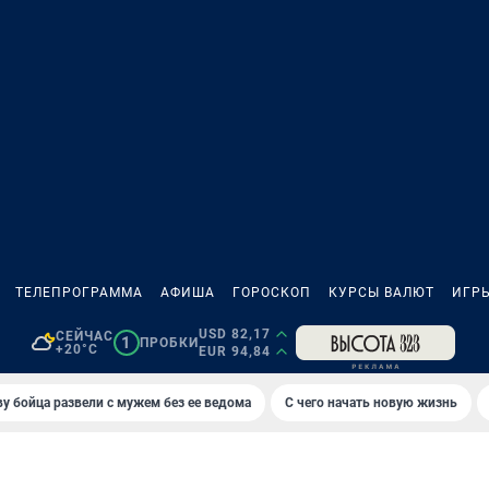
ТЕЛЕПРОГРАММА
АФИША
ГОРОСКОП
КУРСЫ ВАЛЮТ
ИГР
USD 82,17
СЕЙЧАС
1
ПРОБКИ
+20°C
EUR 94,84
у бойца развели с мужем без ее ведома
С чего начать новую жизнь