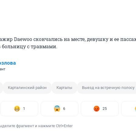
ажир Daewoo скончались на месте, девушку и ее пасса
в больницу с травмами.
озлова
ент
Карталинский район
Карталы
Выезд на встречную полосу
1
6
25
ыделите фрагмент и нажмите Ctrl+Enter