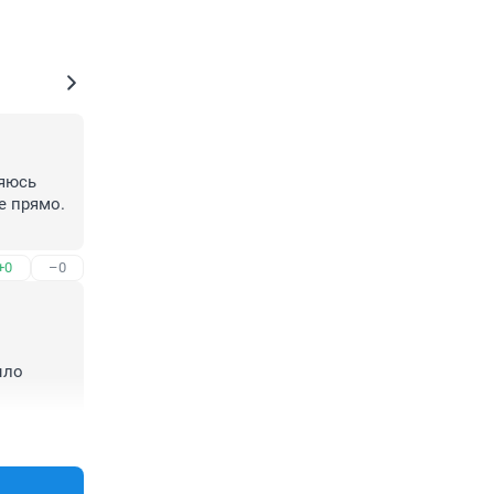
яюсь 
е прямо. 
+0
–0
ло 
+2
–0