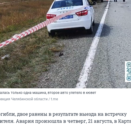
алась только одна машина, второе авто улетело в кювет
екция Челябинской области / t.me
гибли, двое ранены в результате выезда на встречку
теля. Авария произошла в четверг, 21 августа, в Кар