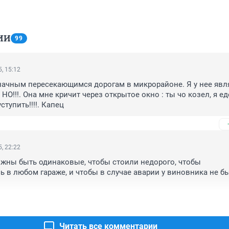
ИИ
99
, 15:12
начным пересекающимся дорогам в микрорайоне. Я у нее явл
НО!!!. Она мне кричит через открытое окно : ты чо козел, я ед
тупить!!!!. Капец
, 22:22
жны быть одинаковые, чтобы стоили недорого, чтобы 
 в любом гараже, и чтобы в случае аварии у виновника не бы
Читать все комментарии