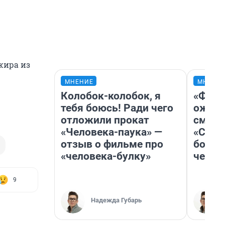
жира из
МНЕНИЕ
МНЕНИ
Колобок-колобок, я
«Фина
тебя боюсь! Ради чего
ожида
отложили прокат
смотр
«Человека-паука» —
«Стар
отзыв о фильме про
больш
«человека-булку»
честн
9
Надежда Губарь