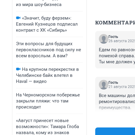
из мира шоу-бизнеса
«Значит, буду ферзем»:
КОММЕНТАР
Евгений Кузнецов подписал
контракт с ХК «Сибирь»
Гость
26 августа 2025
Эти вопросы для будущих
первоклассников под силу не
Едем по равноз
всем взрослым. А вам?
помехой справа. 
Ты мне должен ус
На крупном перекрестке в
Челябинске байк влетел в
Haval — видео
Гость
21 августа 2025
На Черноморском побережье
Все машины дол
закрыли пляжи: что там
ремонтировались
происходит
преимущества.
«Август принесет новые
возможности»: Тамара Глоба
назвала, кому из знаков