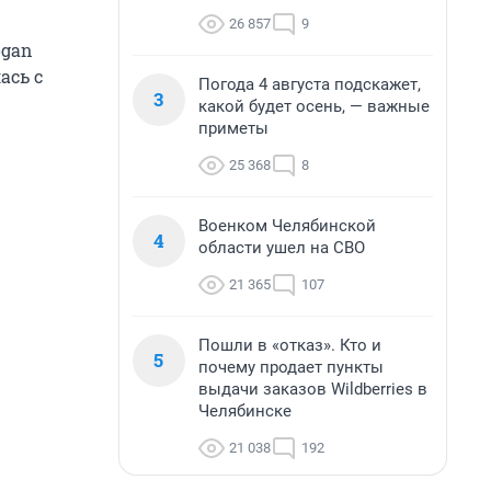
26 857
9
ogan
ась с
Погода 4 августа подскажет,
3
какой будет осень, — важные
приметы
25 368
8
Военком Челябинской
4
области ушел на СВО
21 365
107
Пошли в «отказ». Кто и
5
почему продает пункты
выдачи заказов Wildberries в
Челябинске
21 038
192