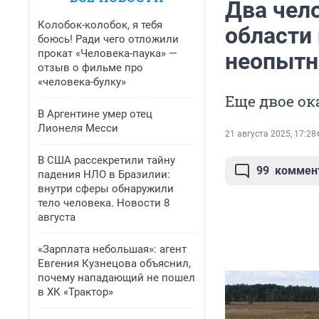
Два чел
Колобок-колобок, я тебя
области
боюсь! Ради чего отложили
прокат «Человека-паука» —
неопытн
отзыв о фильме про
«человека-булку»
Еще двое ок
В Аргентине умер отец
Лионеля Месси
21 августа 2025, 17:28
В США рассекретили тайну
99
коммен
падения НЛО в Бразилии:
внутри сферы обнаружили
тело человека. Новости 8
августа
«Зарплата небольшая»: агент
Евгения Кузнецова объяснил,
почему нападающий не пошел
в ХК «Трактор»