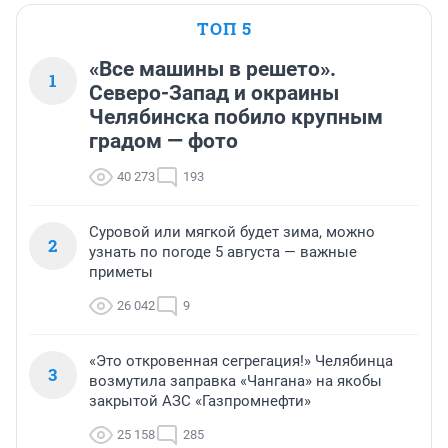
ТОП 5
«Все машины в решето».
1
Северо-Запад и окраины
Челябинска побило крупным
градом — фото
40 273
193
Суровой или мягкой будет зима, можно
2
узнать по погоде 5 августа — важные
приметы
26 042
9
«Это откровенная сегрегация!» Челябинца
3
возмутила заправка «Чангана» на якобы
закрытой АЗС «Газпромнефти»
25 158
285