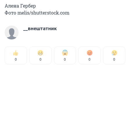
Алена Гербер
Фото melis/shutterstock.com
__внештатник
0
0
0
0
0