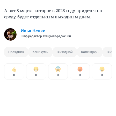
А вот 8 марта, которое в 2023 году придется на
среду, будет отдельным выходным днем.
Илья Ненко
Шеф-редактор evergreen-редакции
Праздник
Каникулы
Выходной
Календарь
Выхо
0
0
0
0
0