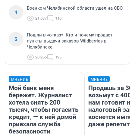
Военком Челябинской области ушел на СВО
4
21 037
110
Пошли в «отказ». Кто и почему продает
5
пункты выдачи заказов Wildberries в
Челябинске
20 266
196
МНЕНИЕ
МНЕНИЕ
Мой банк меня
Продашь за 300
бережет. Журналист
возьмут с 4000
хотела снять 200
нам готовит н
тысяч, чтобы погасить
налоговый зако
кредит, — к ней домой
коснется импор
приехала служба
даже репетито
безопасности