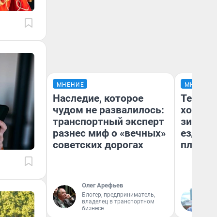
МНЕНИЕ
МНЕНИЕ
Наследие, которое
Тепло 
чудом не развалилось:
холодн
транспортный эксперт
зимой.
разнес миф о «вечных»
ездит н
советских дорогах
плюсы 
Олег Арефьев
Блогер, предприниматель,
Д
владелец в транспортном
бизнесе