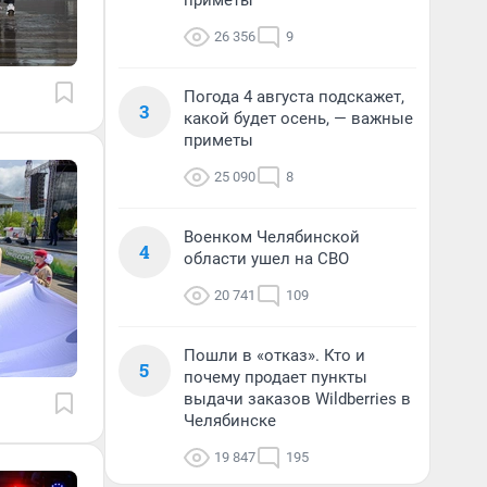
приметы
26 356
9
Погода 4 августа подскажет,
3
какой будет осень, — важные
приметы
25 090
8
Военком Челябинской
4
области ушел на СВО
20 741
109
Пошли в «отказ». Кто и
5
почему продает пункты
выдачи заказов Wildberries в
Челябинске
19 847
195