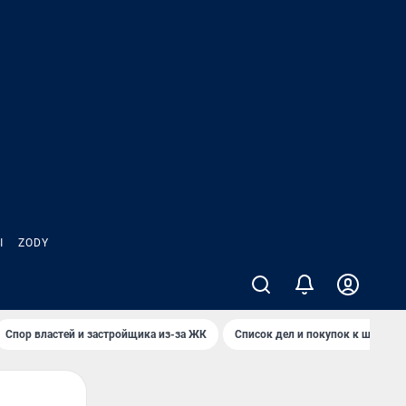
Ы
ZODY
Спор властей и застройщика из-за ЖК
Список дел и покупок к школе