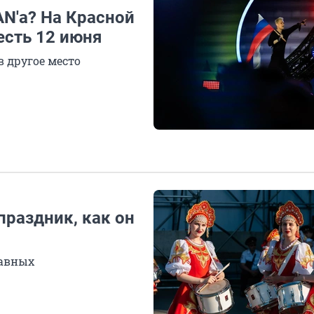
N'а? На Красной
есть 12 июня
в другое место
 праздник, как он
лавных