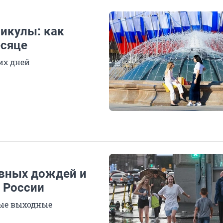
икулы: как
есяце
их дней
вных дождей и
ь России
ные выходные