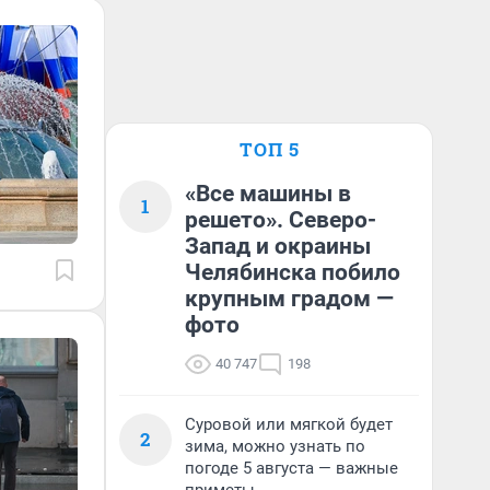
ТОП 5
«Все машины в
1
решето». Северо-
Запад и окраины
Челябинска побило
крупным градом —
фото
40 747
198
Суровой или мягкой будет
2
зима, можно узнать по
погоде 5 августа — важные