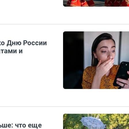
 ко Дню России
атами и
ьше: что еще