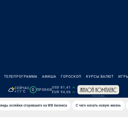
ТЕЛЕПРОГРАММА
АФИША
ГОРОСКОП
КУРСЫ ВАЛЮТ
ИГР
USD 81,41
СЕЙЧАС
0
ПРОБКИ
+11°C
EUR 94,06
ведь хозяйки сгоревшего на WB бизнеса
С чего начать новую жизнь