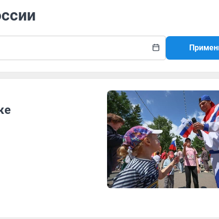
оссии
Примен
ке