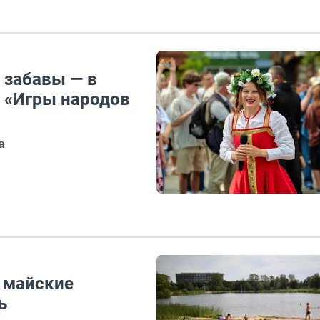
 забавы — в
 «Игры народов
а
е майские
ь