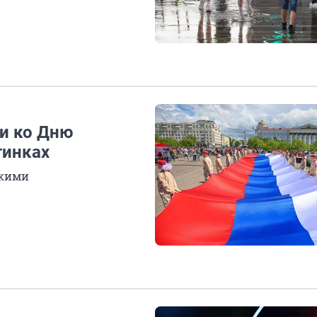
и ко Дню
тинках
зкими