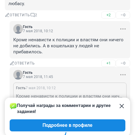
любасу.
+2
–0
ОТВЕТИТЬ
2
Гость
7 мая 2018, 10:12
Кроме ненависти к полиции и властям они ничего 
не добились. А в кошельках у людей не 
прибавилось.
+1
–0
ОТВЕТИТЬ
Гость
7 мая 2018, 11:45
Гость
7 мая 2018, 10:12
Кроме ненависти к полиции и властям они ничего не добились. А в кошельках у людей не прибавилось.
Получай награды за комментарии и другие 
Тут одно из двух - либо они историю не учили, либо 
задания!
считают себя такими гигантами, которые могут ее 
делать. Падение уровня жизни и войны в Донбассе 
Подробнее в профиле
и Сирии больше указывают на первое...