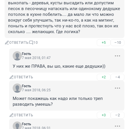
выкопать - деревья, кусты высадить или допустим 
песок в песочницу натаскать или одинокому дедушке 
потолок в кухне побелить.... да мало ли что можно 
вокруг себя улучшить, так ни-ко-го, а как на митинг, 
поныть и протестнуть что у нас всё плохо, так вон их 
сколько .... желающих. Где логика?
+5
–10
ОТВЕТИТЬ
10
Гость
7 мая 2018, 01:47
У них же ПРАВА, вы шо, какие еще дедушки))
+2
–4
ОТВЕТИТЬ
Гость
7 мая 2018, 06:25
Может покажешь как надо или только треп 
разводить умеешь?
+3
–2
ОТВЕТИТЬ
Гость
7 мая 2018, 06:31