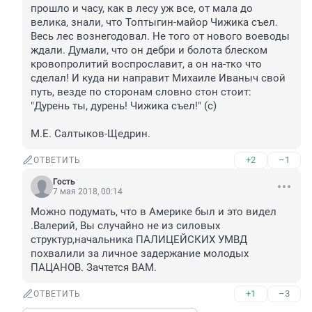
прошло и часу, как в лесу уж все, от мала до 
велика, знали, что Топтыгин-майор Чижика съел. 
Весь лес вознегодовал. Не того от нового воеводы 
ждали. Думали, что он дебри и болота блеском 
кровопролитий воспрославит, а он на-тко что 
сделал! И куда ни направит Михаиле Иваныч свой 
путь, везде по сторонам словно стон стоит: 
"Дурень ты, дурень! Чижика съел!" (с)

М.Е. Салтыков-Щедрин.
+2
–1
ОТВЕТИТЬ
Гость
7 мая 2018, 00:14
Можно подумать, что в Америке был и это видел 
.Валерий, Вы случайно не из силовых 
структур,начальника ПАЛИЦЕЙСКИХ УМВД 
похвалили за личное задержание молодых 
ПАЦАНОВ. Зачтется ВАМ.
+1
–3
ОТВЕТИТЬ