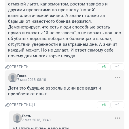
отменой льгот, капремонтом, ростом тарифов и 
другими прелестями по-прежнему "новой" 
капиталистической жизни. А значит только за 
барыши от известного бренда держатся.

Демонстрирует, что есть люди способные встать 
прямо и сказать: "Я не согласен", а не ворчать под нос 
об убитых дорогах, поборах в больницах и школах, 
отсутствии уверенности в завтрашнем дне. А значит 
каждый может. Но не делает. И ответ самому себе 
почему для многих горче некуда.
+8
–1
ОТВЕТИТЬ
Гость
7 мая 2018, 08:10
Дети это будущие взрослые ,они все видят и 
приобретают опыт.
+6
–1
ОТВЕТИТЬ
1
Гость
7 мая 2018, 08:40
+1 Другим путем надо идти