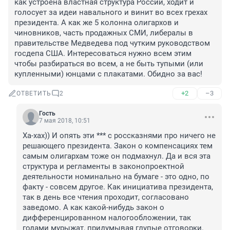
как устроена властная структура России, ходит и 
голосует за идеи навального и винит во всех грехах 
президента. А как же 5 колонна олигархов и 
чиновников, часть продажных СМИ, либералы в 
правительстве Медведева под чутким руководством 
госдепа США. Интересоваться нужно всем этим 
чтобы разбираться во всем, а не быть тупыми (или 
купленными) юнцами с плакатами. Обидно за вас!
+2
–3
ОТВЕТИТЬ
2
Гость
7 мая 2018, 10:51
Ха-хах)) И опять эти *** с россказнями про ничего не 
решающего президента. Закон о компенсациях тем 
самым олигархам тоже он подмахнул. Да и вся эта 
структура и регламенты в законопроектной 
деятельности номинально на бумаге - это одно, по 
факту - совсем другое. Как инициатива президента, 
так в день все чтения проходит, согласовано 
заведомо. А как какой-нибудь закон о 
дифференцированном налогообложении, так 
годами мурыжат, придумывая глупые отговорки.