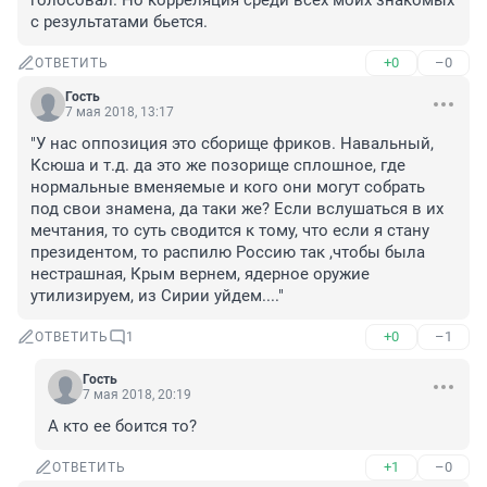
голосовал. Но корреляция среди всех моих знакомых 
с результатами бьется.
+0
–0
ОТВЕТИТЬ
Гость
7 мая 2018, 13:17
"У нас оппозиция это сборище фриков. Навальный, 
Ксюша и т.д. да это же позорище сплошное, где 
нормальные вменяемые и кого они могут собрать 
под свои знамена, да таки же? Если вслушаться в их 
мечтания, то суть сводится к тому, что если я стану 
президентом, то распилю Россию так ,чтобы была 
нестрашная, Крым вернем, ядерное оружие 
утилизируем, из Сирии уйдем...."
+0
–1
ОТВЕТИТЬ
1
Гость
7 мая 2018, 20:19
А кто ее боится то?
+1
–0
ОТВЕТИТЬ