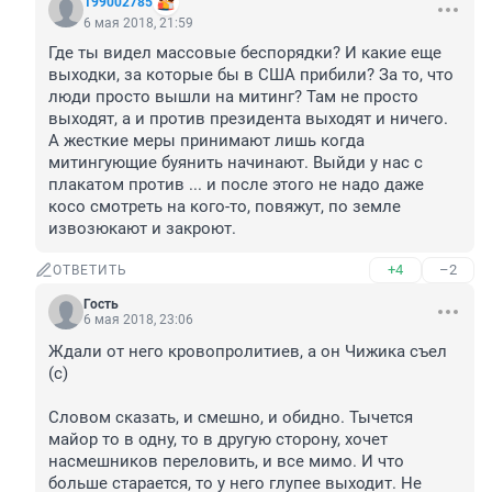
199002785
6 мая 2018, 21:59
Где ты видел массовые беспорядки? И какие еще 
выходки, за которые бы в США прибили? За то, что 
люди просто вышли на митинг? Там не просто 
выходят, а и против президента выходят и ничего. 
А жесткие меры принимают лишь когда 
митингующие буянить начинают. Выйди у нас с 
плакатом против ... и после этого не надо даже 
косо смотреть на кого-то, повяжут, по земле 
извозюкают и закроют.
+4
–2
ОТВЕТИТЬ
Гость
6 мая 2018, 23:06
Ждали от него кровопролитиев, а он Чижика съел 
(с)

Словом сказать, и смешно, и обидно. Тычется 
майор то в одну, то в другую сторону, хочет 
насмешников переловить, и все мимо. И что 
больше старается, то у него глупее выходит. Не 