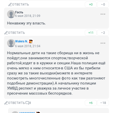
+0
–0
ОТВЕТИТЬ
Гость
6 мая 2018, 21:09
Ненавижу эту власть.
+11
–2
ОТВЕТИТЬ
Walera N.
6 мая 2018, 21:04
Нормальные дети на такие сборища ни в жизнь не 
пойдут,они занимаются спортом,творческой 
работой,ходят в в кружки и секции.Наша полиция ещё 
очень мягко к ним относится-в США их бы прибили 
сразу же за такие выходки(можете в интернете 
посмотреть многочисленные фото как там разгоняют 
подобные демонстрации).А начальнику полиции 
УМВД респект и уважуха за личное участие в 
пресечение массовых беспорядков.
+6
–18
ОТВЕТИТЬ
8