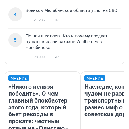
Военком Челябинской области ушел на СВО
4
21 286
107
Пошли в «отказ». Кто и почему продает
5
пункты выдачи заказов Wildberries в
Челябинске
20 838
192
МНЕНИЕ
МНЕНИЕ
«Никого нельзя
Наследие, кото
победить». О чем
чудом не разва
главный блокбастер
транспортный 
этого года, который
разнес миф о 
бьет рекорды в
советских доро
прокате: честный
отзыв на «Одиссею»