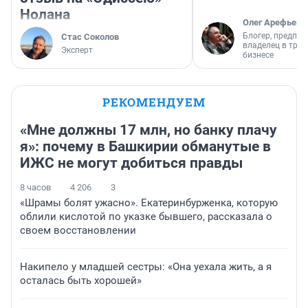
Нолана
Олег Арефьев
Блогер, предпри
Стас Соколов
владелец в тра
Эксперт
бизнесе
РЕКОМЕНДУЕМ
«Мне должны 17 млн, но банку плачу
я»: почему в Башкирии обманутые в
ИЖС не могут добиться правды
8 часов
4 206
3
«Шрамы болят ужасно». Екатеринбурженка, которую
облили кислотой по указке бывшего, рассказала о
своем восстановлении
Накипело у младшей сестры: «Она уехала жить, а я
осталась быть хорошей»