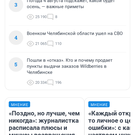
Погода 4 августа подскажет, какой будет
3
осень, — важные приметы
25 190
8
Военком Челябинской области ушел на СВО
4
21 065
110
Пошли в «отказ». Кто и почему продает
5
пункты выдачи заказов Wildberries в
Челябинске
20 334
196
МНЕНИЕ
МНЕНИЕ
«Поздно, но лучше, чем
«Каждый откро
никогда»: журналистка
то личное о це
расписала плюсы и
ошибки»: с как
минусы возвращения
настроем нужн