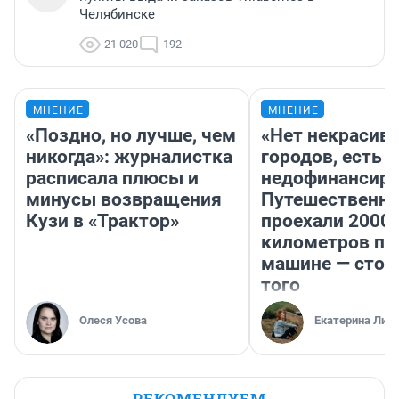
Челябинске
21 020
192
МНЕНИЕ
МНЕНИЕ
«Поздно, но лучше, чем
«Нет некрасив
никогда»: журналистка
городов, есть
расписала плюсы и
недофинансиро
минусы возвращения
Путешественн
Кузи в «Трактор»
проехали 2000
километров по 
машине — стои
того
Олеся Усова
Екатерина Лит
РЕКОМЕНДУЕМ