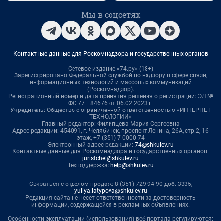
Мы в соцсетях
Контактные данные для Роскомнадзора и государственных органов
Сетевое издание «74.ру» (18+)
Зарегистрировано Федеральной службой по надзору в сфере связи,
информационных технологий и массовых коммуникаций
(Роскомнадзор).
Регистрационный номер и дата принятия решения о регистрации: ЭЛ №
ФС 77– 84676 от 06.02.2023 г.
Учредитель: Общество с ограниченной ответственностью «ИНТЕРНЕТ
ТЕХНОЛОГИИ»
Главный редактор: Филипцева Мария Сергеевна
Адрес редакции: 454091, г. Челябинск, проспект Ленина, 26А, стр.2, 16
этаж, +7 (351) 7-0000-74
Электронный адрес редакции:
74@shkulev.ru
Контактные данные для Роскомнадзора и государственных органов:
juristchel@shkulev.ru
Техподдержка:
help@shkulev.ru
Связаться с отделом продаж: 8 (351) 729-94-90 доб. 3335,
yuliya.latypova@shkulev.ru
Редакция сайта не несет ответственности за достоверность
информации, содержащейся в рекламных объявлениях.
Особенности эксплуатации (использования) веб-портала регулируются: