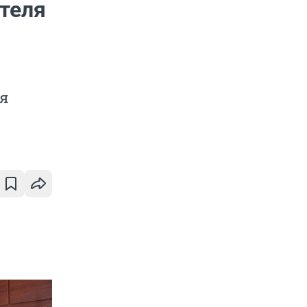
теля
ия