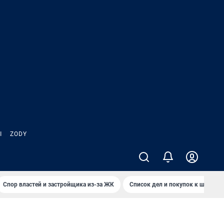
Ы
ZODY
Спор властей и застройщика из-за ЖК
Список дел и покупок к школе