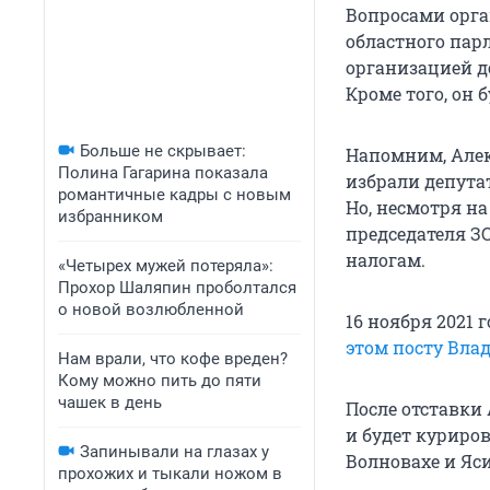
Вопросами орга
областного парл
организацией д
Кроме того, он
Больше не скрывает:
Напомним, Алек
Полина Гагарина показала
избрали депутат
романтичные кадры с новым
Но, несмотря на
избранником
председателя З
налогам.
«Четырех мужей потеряла»:
Прохор Шаляпин проболтался
о новой возлюбленной
16 ноября 2021 
этом посту Вл
Нам врали, что кофе вреден?
Кому можно пить до пяти
чашек в день
После отставки
и будет куриро
Запинывали на глазах у
Волновахе и Яс
прохожих и тыкали ножом в