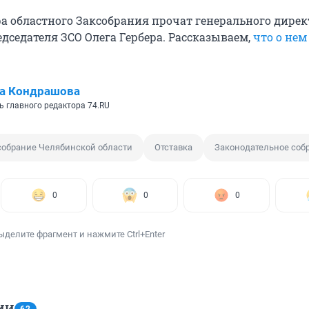
ра областного Заксобрания прочат генерального дирек
дседателя ЗСО Олега Гербера. Рассказываем,
что о нем
а Кондрашова
ь главного редактора 74.RU
собрание Челябинской области
Отставка
Законодательное соб
0
0
0
ыделите фрагмент и нажмите Ctrl+Enter
ИИ