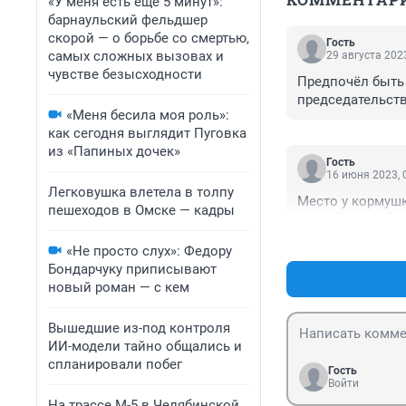
«У меня есть еще 5 минут»:
барнаульский фельдшер
скорой — о борьбе со смертью,
Гость
самых сложных вызовах и
29 августа 2023
чувстве безысходности
Предпочёл быть 
председательств
«Меня бесила моя роль»:
как сегодня выглядит Пуговка
из «Папиных дочек»
Гость
16 июня 2023, 
Легковушка влетела в толпу
Место у кормушк
пешеходов в Омске — кадры
«Не просто слух»: Федору
Бондарчуку приписывают
новый роман — с кем
Вышедшие из-под контроля
ИИ-модели тайно общались и
спланировали побег
Гость
Войти
На трассе М-5 в Челябинской