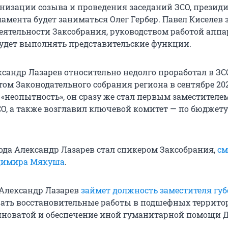
низации созыва и проведения заседаний ЗСО, презид
амента будет заниматься Олег Гербер. Павел Киселев 
еятельности Заксобрания, руководством работой аппа
 будет выполнять представительские функции.
сандр Лазарев относительно недолго проработал в ЗСО
ом Законодательного собрания региона в сентябре 202
 «неопытность», он сразу же стал первым заместителе
СО, а также возглавил ключевой комитет — по бюджету
года Александр Лазарев стал спикером Заксобрания,
см
адимира Мякуша
.
 Александр Лазарев
займет должность заместителя гу
вать восстановительные работы в подшефных террито
иноватой и обеспечение иной гуманитарной помощи Д