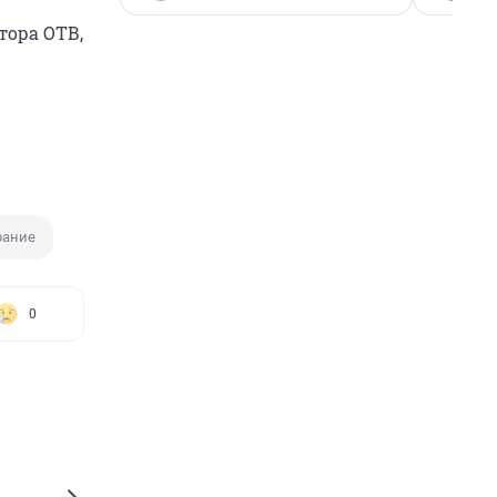
тора ОТВ,
рание
0