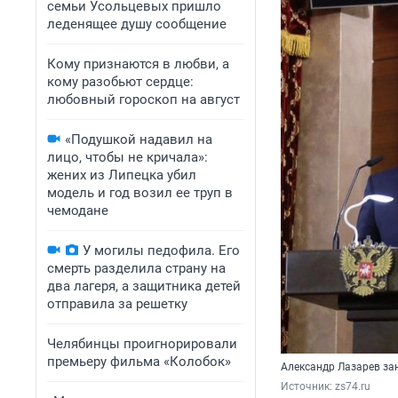
семьи Усольцевых пришло
леденящее душу сообщение
Кому признаются в любви, а
кому разобьют сердце:
любовный гороскоп на август
«Подушкой надавил на
лицо, чтобы не кричала»:
жених из Липецка убил
модель и год возил ее труп в
чемодане
У могилы педофила. Его
смерть разделила страну на
два лагеря, а защитника детей
отправила за решетку
Челябинцы проигнорировали
премьеру фильма «Колобок»
Александр Лазарев за
Источник: 
zs74.ru