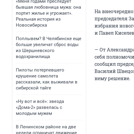
«Меня годами преследует
бывшая любовница мужа: она
На внеочередно
портит жилье и угрожает».
председателя З
Реальная история из
Новосибирска
избрания нового
и Павел Киселев
Поплывем? В Челябинске еще
больше увеличат сброс воды
— От Александр
из Шершневского
себя полномочий
водохранилища
сообщил предсе
Пилоты потерпевшего
Василий Швецов
крушение самолета
нему решение.
рассказали, как выживали в
сибирской тайге
«Ну вот и всё»: звезда
«Дома-2» развелась с
молодым мужем
В Ленинском районе на две
недели ограничат движение