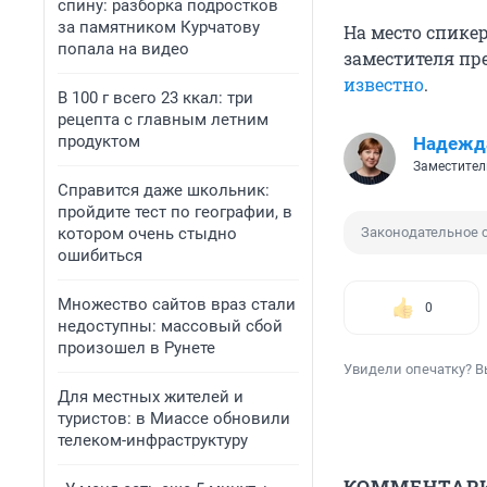
спину: разборка подростков
за памятником Курчатову
На место спике
попала на видео
заместителя пре
известно
.
В 100 г всего 23 ккал: три
рецепта с главным летним
продуктом
Надежд
Заместител
Справится даже школьник:
пройдите тест по географии, в
котором очень стыдно
Законодательное 
ошибиться
Множество сайтов враз стали
0
недоступны: массовый сбой
произошел в Рунете
Увидели опечатку? В
Для местных жителей и
туристов: в Миассе обновили
телеком-инфраструктуру
КОММЕНТАР