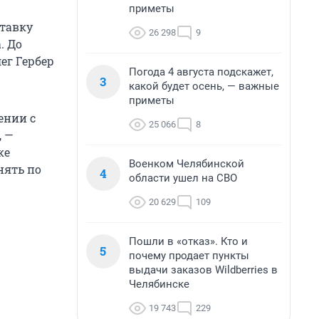
приметы
ставку
26 298
9
. До
ег Гербер
Погода 4 августа подскажет,
3
какой будет осень, — важные
приметы
ении с
25 066
8
, —
ке
Военком Челябинской
нять по
4
области ушел на СВО
20 629
109
Пошли в «отказ». Кто и
5
почему продает пункты
выдачи заказов Wildberries в
Челябинске
19 743
229