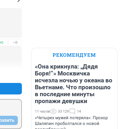
+0
–0
РЕКОМЕНДУЕМ
«Она крикнула: „Дядя
Боря!“» Москвичка
+0
–0
исчезла ночью у океана во
Вьетнаме. Что произошло
в последние минуты
пропажи девушки
11 часов
33 129
14
«Четырех мужей потеряла»: Прохор
равить
Шаляпин проболтался о новой