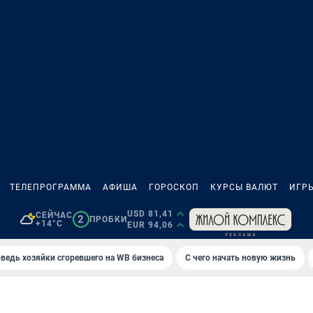
ТЕЛЕПРОГРАММА
АФИША
ГОРОСКОП
КУРСЫ ВАЛЮТ
ИГР
USD 81,41
СЕЙЧАС
2
ПРОБКИ
+14°C
EUR 94,06
ведь хозяйки сгоревшего на WB бизнеса
С чего начать новую жизнь