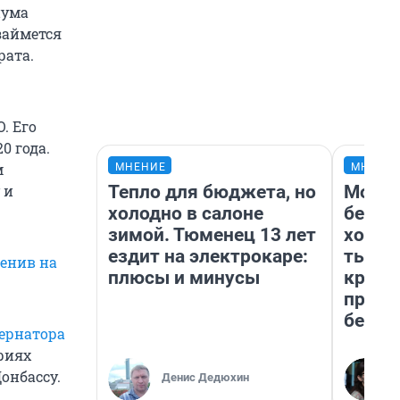
иума
займется
рата.
. Его
0 года.
м
МНЕНИЕ
МНЕНИ
Тепло для бюджета, но
Мой б
 и
холодно в салоне
береж
зимой. Тюменец 13 лет
хотел
ездит на электрокаре:
тысяч
енив на
плюсы и минусы
креди
приех
безоп
бернатора
риях
онбассу.
Денис Дедюхин