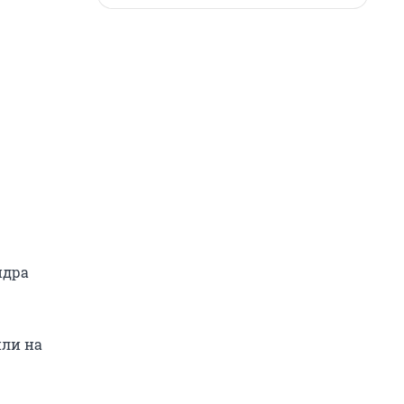
ндра
или на