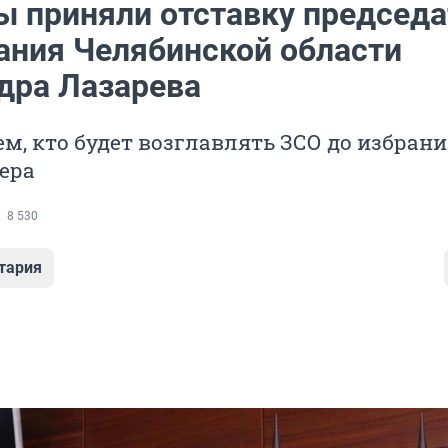
ы приняли отставку председа
ания Челябинской области
дра Лазарева
м, кто будет возглавлять ЗСО до избран
ера
8 530
тария