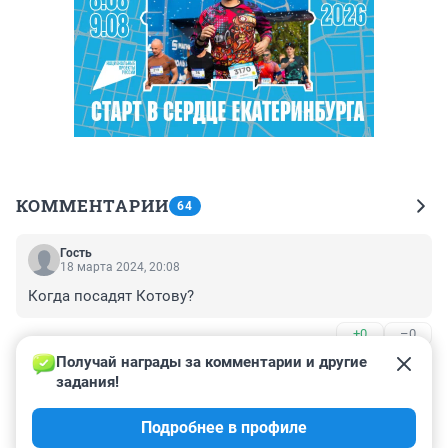
КОММЕНТАРИИ
64
Гость
18 марта 2024, 20:08
Когда посадят Котову?
+0
–0
Получай награды за комментарии и другие 
Гость
17 марта 2024, 21:05
задания!
Каждый народ достоин своей власти... и своих 
Подробнее в профиле
автомобилей.