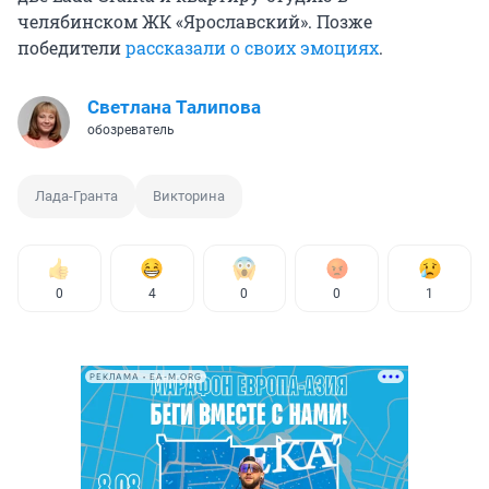
челябинском ЖК «Ярославский». Позже
победители
рассказали о своих эмоциях
.
Светлана Талипова
обозреватель
Лада-Гранта
Викторина
0
4
0
0
1
РЕКЛАМА • EA-M.ORG