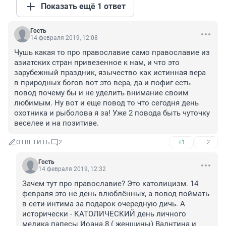
Показать ещё 1 ответ
Гость
14 февраля 2019, 12:08
Чушь какая то про православие само православие из 
азиатских стран привезенное к нам, и что это 
зарубежный праздник, язычество как истинная вера 
в природных богов вот это вера, да и пофиг есть 
повод почему бы и не уделить внимание своим 
любимым. Ну вот и еще повод то что сегодня день 
охотника и рыболова я за! Уже 2 повода быть чуточку 
веселее и на позитиве.
+1
–2
ОТВЕТИТЬ
2
Гость
14 февраля 2019, 12:32
Зачем тут про православие? Это католицизм. 14 
февраля это не день влюблённых, а повод поймать 
в сети интима за подарок очередную дичь. А 
исторически - КАТОЛИЧЕСКИЙ день личного 
медика папесы Иоана 8 ( женщины) Валнтина и 