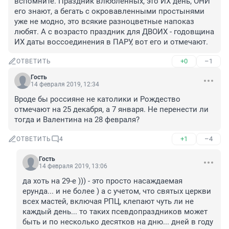
вспомните. Праздник влюблённых, это ИХ день, ОНИ 
его знают, а бегать с окровавленными простынями 
уже не модно, это всякие разноцветные напоказ 
любят. А с возрасто праздник для ДВОИХ - годовщина 
ИХ даты воссоединения в ПАРУ, вот его и отмечают.
+0
–1
ОТВЕТИТЬ
Гость
14 февраля 2019, 12:34
Вроде бы россияне не католики и Рождество 
отмечают на 25 декабря, а 7 января. Не перенести ли 
тогда и Валентина на 28 февраля?
+1
–4
ОТВЕТИТЬ
4
Гость
14 февраля 2019, 13:06
да хоть на 29-е ))) - это просто насаждаемая 
ерунда... и не более ) а с учетом, что святых церкви 
всех мастей, включая РПЦ, клепают чуть ли не 
каждый день... то таких псевдопраздников может 
быть и по несколько десятков на дню... дней в году 