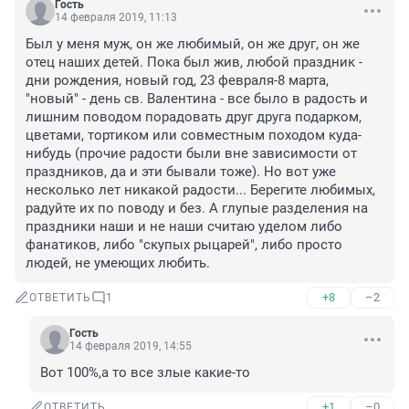
Гость
14 февраля 2019, 11:13
Был у меня муж, он же любимый, он же друг, он же 
отец наших детей. Пока был жив, любой праздник - 
дни рождения, новый год, 23 февраля-8 марта, 
"новый" - день св. Валентина - все было в радость и 
лишним поводом порадовать друг друга подарком, 
цветами, тортиком или совместным походом куда-
нибудь (прочие радости были вне зависимости от 
праздников, да и эти бывали тоже). Но вот уже 
несколько лет никакой радости... Берегите любимых, 
радуйте их по поводу и без. А глупые разделения на 
праздники наши и не наши считаю уделом либо 
фанатиков, либо "скупых рыцарей", либо просто 
людей, не умеющих любить.
+8
–2
ОТВЕТИТЬ
1
Гость
14 февраля 2019, 14:55
Вот 100%,а то все злые какие-то
+1
–0
ОТВЕТИТЬ