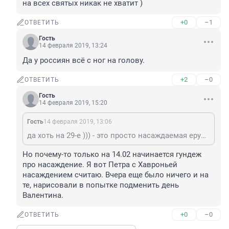
на всех святых никак не хватит )
+0
–1
ОТВЕТИТЬ
Гость
14 февраля 2019, 13:24
Да у россиян всё с ног на голову.
+2
–0
ОТВЕТИТЬ
Гость
14 февраля 2019, 15:20
Гость
14 февраля 2019, 13:06
да хоть на 29-е ))) - это просто насаждаемая ерунда... и не более ) а с учетом, что святых церкви всех мастей, включая РПЦ, клепают чуть ли не каждый день... то таких псевдопраздников может быть и по несколько десятков на дню... дней в году на всех святых никак не хватит )
Но почему-то только на 14.02 начинается гундеж 
про насаждение. Я вот Петра с Хавроньей 
насаждением считаю. Вчера еще было ничего и на 
те, нарисовали в попытке подменить день 
Валентина.
+0
–0
ОТВЕТИТЬ