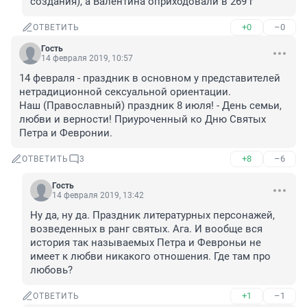
создания), а Валентина оприходовали в 269 г
+0
–0
ОТВЕТИТЬ
Гость
14 февраля 2019, 10:57
14 февраля - праздник в основном у представителей 
нетрадиционной сексуальной ориентации.

Наш (Православный) праздник 8 июля! - День семьи, 
любви и верности! Приуроченный ко Дню Святых 
Петра и Февронии.
+8
–6
ОТВЕТИТЬ
3
Гость
14 февраля 2019, 13:42
Ну да, ну да. Праздник литературных персонажей, 
возведенных в ранг святых. Ага. И вообще вся 
история так называемых Петра и Февроньи не 
имеет к любви никакого отношения. Где там про 
любовь?
+1
–1
ОТВЕТИТЬ