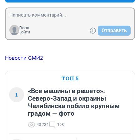
Гость
Отправить
Войти
Новости СМИ2
ТОП 5
«Все машины в решето».
1
Северо-Запад и окраины
Челябинска побило крупным
градом — фото
40 734
198