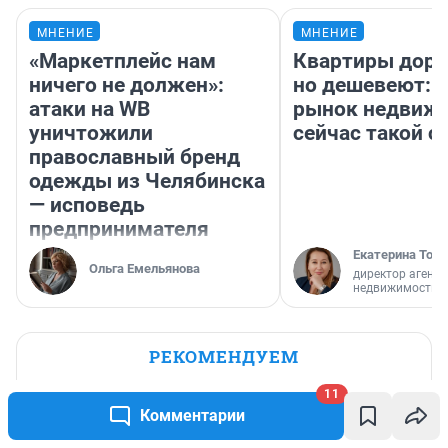
МНЕНИЕ
МНЕНИЕ
«Маркетплейс нам
Квартиры дор
ничего не должен»:
но дешевеют: 
атаки на WB
рынок недвиж
уничтожили
сейчас такой 
православный бренд
одежды из Челябинска
— исповедь
предпринимателя
Екатерина Торо
Ольга Емельянова
директор агентс
недвижимости
РЕКОМЕНДУЕМ
«Меня бесила моя роль»: как сегодня
11
Комментарии
выглядит Пуговка из «Папиных
дочек»