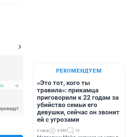
РЕКОМЕНДУЕМ
«Это тот, кого ты
+0
–0
травила»: прикамца
приговорили к 22 годам за
убийство семьи его
проведут 
девушки, сейчас он звонит
ей с угрозами
+0
–0
2 часа
3 692
12