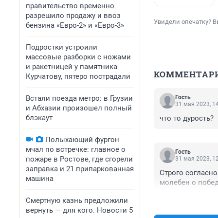
правительство временно
разрешило продажу и ввоз
Увидели опечатку? В
бензина «Евро-2» и «Евро-3»
Подростки устроили
массовые разборки с ножами
и ракетницей у памятника
КОММЕНТАР
Курчатову, пятеро пострадали
Встали поезда метро: в Грузии
Гость
31 мая 2023, 1
и Абхазии произошел полный
блэкаут
что то дурость?
Полыхающий фургон
мчал по встречке: главное о
Гость
пожаре в Ростове, где сгорели
31 мая 2023, 1
заправка и 21 припаркованная
Строго согласно
машина
молебен о побед
Смертную казнь предложили
вернуть — для кого. Новости 5