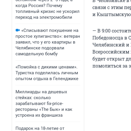
В Челябинске в 
когда Россия? Почему
связи с этим п
топливный кризис не ускорил
и Кыштымскую, 
переход на электромобили
— В 9:00 состои
«Списывают покушение на
простое хулиганство»: ветеран
Победоносца в 
заявил, что у его квартиры в
Челябинский и 
Челябинске подорвали
Всероссийским м
самодельную бомбу
будет открыт д
помолиться за 
«Помойка с дикими ценами».
Туристка поделилась личным
опытом отдыха в Геленджике
Миллиарды на дешевых
стейках: сколько
зарабатывают fix-price-
рестораны «The Бык» и как
устроена их франшиза
Подарок на 18-летие от