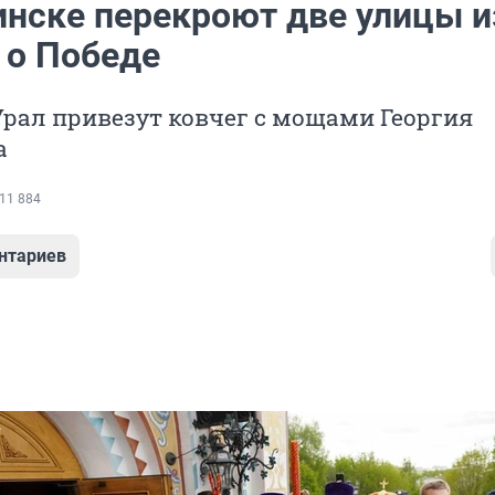
инске перекроют две улицы и
 о Победе
рал привезут ковчег с мощами Георгия
а
11 884
нтариев