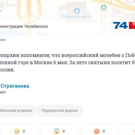
мин
епархии напомнили, что всероссийский молебен о Поб
онной горе в Москве 6 мая. За лето святыня посетит б
оссии.
 Стриганова
ент
бинская епархия
Перекрытие дороги
0
0
0