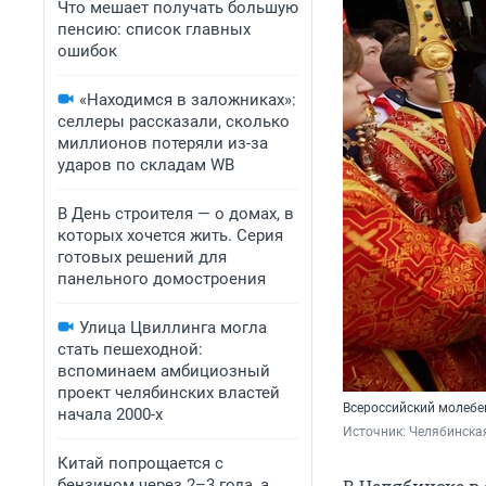
Что мешает получать большую
пенсию: список главных
ошибок
«Находимся в заложниках»:
селлеры рассказали, сколько
миллионов потеряли из-за
ударов по складам WB
В День строителя — о домах, в
которых хочется жить. Серия
готовых решений для
панельного домостроения
Улица Цвиллинга могла
стать пешеходной:
вспоминаем амбициозный
проект челябинских властей
Всероссийский молебе
начала 2000-х
Источник: 
Челябинска
Китай попрощается с
бензином через 2–3 года, а