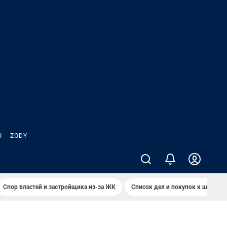
Ы
ZODY
Спор властей и застройщика из-за ЖК
Список дел и покупок к школе