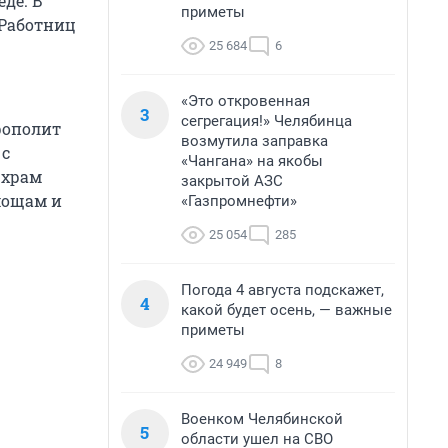
еде. В
приметы
 Работниц
25 684
6
«Это откровенная
3
сегрегация!» Челябинца
рополит
возмутила заправка
 с
«Чангана» на якобы
 храм
закрытой АЗС
мощам и
«Газпромнефти»
25 054
285
Погода 4 августа подскажет,
4
какой будет осень, — важные
приметы
24 949
8
Военком Челябинской
5
области ушел на СВО