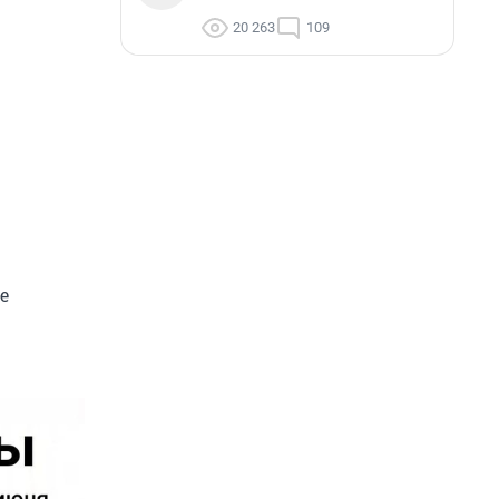
20 263
109
е