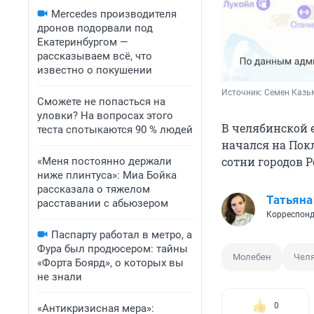
Mercedes производителя
дронов подорвали под
Екатеринбургом —
рассказываем всё, что
известно о покушении
Источник: 
Семен Казь
Сможете не попасться на
уловки? На вопросах этого
В челябинской 
теста спотыкаются 90 % людей
начался на Покл
сотни городов Р
«Меня постоянно держали
ниже плинтуса»: Миа Бойка
рассказала о тяжелом
Татьяна
расставании с абьюзером
Корреспонд
Паспарту работал в метро, а
Фура был продюсером: тайны
Молебен
Челя
«Форта Боярд», о которых вы
не знали
0
«Антикризисная мера»: