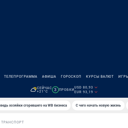
ТЕЛЕПРОГРАММА
АФИША
ГОРОСКОП
КУРСЫ ВАЛЮТ
ИГР
USD 80,93
СЕЙЧАС
3
ПРОБКИ
+21°C
EUR 93,19
ведь хозяйки сгоревшего на WB бизнеса
С чего начать новую жизнь
 ТРАНСПОРТ