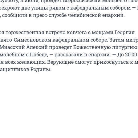
субботу, 3 июня, пройдет всероссийский молебен о Поб
ерекроют две улицы рядом с кафедральным собором —
сообщили в пресс-службе челябинской епархии.
тся торжественная встреча ковчега с мощами Георгия
Свято-Симеоновском кафедральном соборе. Затем мит
Миасский Алексий проведет Божественную литургию
олебном о Победе, — рассказали в епархии. — До 20:00
ля всех желающих. Верующие смогут прикоснуться к 
защитников Родины.