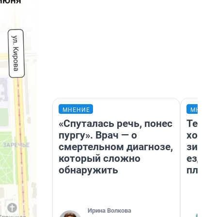
МНЕНИЕ
МНЕНИ
«Спуталась речь, понес
Тепло
пургу». Врач — о
холод
смертельном диагнозе,
зимой
который сложно
ездит
обнаружить
плюсы
Ирина Волкова