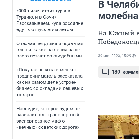
В Челяб
«300 тысяч стоит тур и в
молебна
Турцию, и в Сочи».
Рассказываем, куда россияне
едут в отпуск этим летом
На Южный У
Победоносц
Опасная петрушка и ядовитая
вишня: какие растения чаще
всего путают со съедобными
30 мая 2023, 15:29
«Покупаешь кота в мешке»:
180
комме
предприниматель рассказала,
как на самом деле устроен
бизнес со складами дешевых
товаров
Наследие, которое чудом не
развалилось: транспортный
эксперт разнес миф о
«вечных» советских дорогах