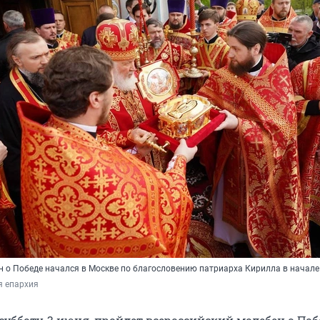
н о Победе начался в Москве по благословению патриарха Кирилла в начале
я епархия