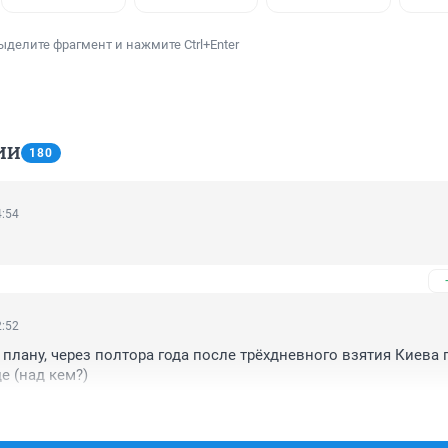
ыделите фрагмент и нажмите Ctrl+Enter
ИИ
180
4:54
2:52
 плану, через полтора года после трёхдневного взятия Киева 
е (над кем?)