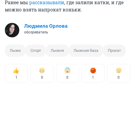
Ранее мы
рассказывали
, где залили катки, и где
можно взять напрокат коньки.
Людмила Орлова
обозреватель
Лыжи
Спорт
Лыжня
Лыжная база
Прокат
1
0
0
1
0