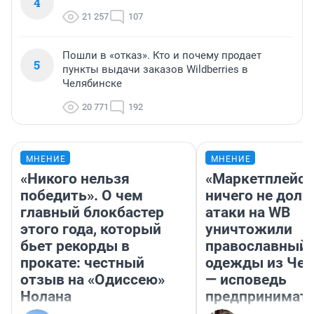
4
21 257
107
Пошли в «отказ». Кто и почему продает
5
пункты выдачи заказов Wildberries в
Челябинске
20 771
192
МНЕНИЕ
МНЕНИЕ
«Никого нельзя
«Маркетплейс 
победить». О чем
ничего не долж
главный блокбастер
атаки на WB
этого года, который
уничтожили
бьет рекорды в
православный 
прокате: честный
одежды из Чел
отзыв на «Одиссею»
— исповедь
Нолана
предпринимат