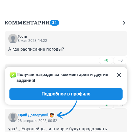
КОММЕНТАРИИ
34
Гость
8 мая 2023, 14:22
А где расписание погоды?
+0
–0
Гость
11 марта 2023, 12:57
Получай награды за комментарии и другие 
задания!
Метеорологи соврут,какая была погода вчера.Вот кто 
ни за что не отвечает,хотя зряплату получают 
Подробнее в профиле
регулярно.
+0
–0
Юрий Долгорукий
28 февраля 2023, 00:52
ура ! ,, Европейцы,, и в марте будут продолжать 