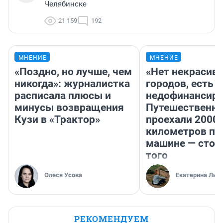
Челябинске
21 159
192
МНЕНИЕ
МНЕНИЕ
«Поздно, но лучше, чем
«Нет некрасив
никогда»: журналистка
городов, есть
расписала плюсы и
недофинансиро
минусы возвращения
Путешественн
Кузи в «Трактор»
проехали 2000
километров по 
машине — стои
того
Олеся Усова
Екатерина Лит
РЕКОМЕНДУЕМ