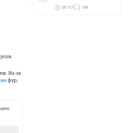
20 117
109
усов.
ли. Из-за
ние
фур,
кцию.