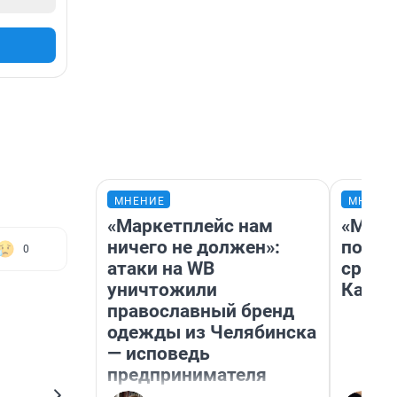
МНЕНИЕ
МНЕНИ
«Маркетплейс нам
«Маши
ничего не должен»:
полет
0
атаки на WB
сравн
уничтожили
Казах
православный бренд
одежды из Челябинска
— исповедь
предпринимателя