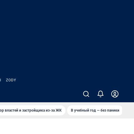
Ы
ZODY
ор властей и застройщика из-за ЖК
В учебный год — без паники
Кто