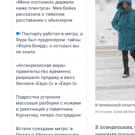
«Меня постоянно держали
ниже плинтуса»: Миа Бойка
рассказала о тяжелом
расставании с абьюзером
Паспарту работал в метро, а
Фура был продюсером: тайны
«Форта Боярд», о которых вы
не знали
«Антикризисная мера»:
правительство временно
разрешило продажу и ввоз
бензина «Евро-2» и «Евро-3»
Подростки устроили
массовые разборки с ножами
В Челябинской област
и ракетницей у памятника
Источник: 
Алексей Вол
Курчатову, пятеро пострадали
В понедельник,
Встали поездами метро: в
резкими порыва
Грузии и Абхазии произошел