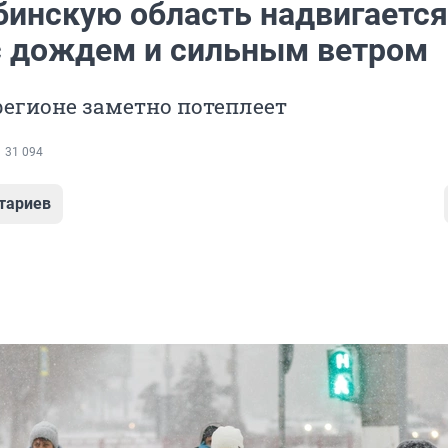
бинскую область надвигается
с дождем и сильным ветром
регионе заметно потеплеет
31 094
тариев