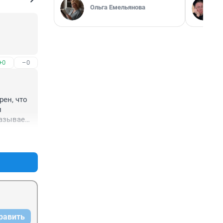
Ольга Емельянова
+0
–0
ен, что 
 
азывает 
 для 
+0
–1
рирода, 
ы было 
аковы, 
равить