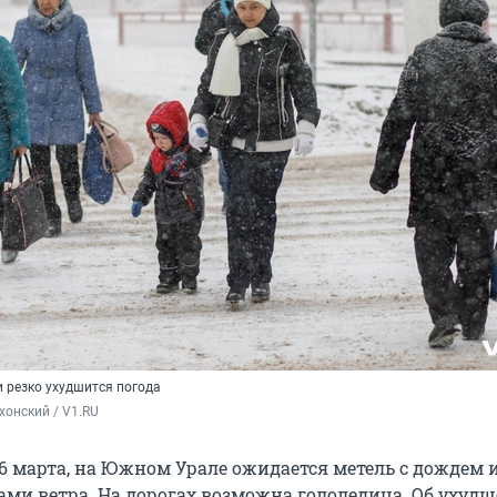
и резко ухудшится погода
хонский / V1.RU
 6 марта, на Южном Урале ожидается метель с дождем 
ми ветра. На дорогах возможна гололедица. Об ухуд