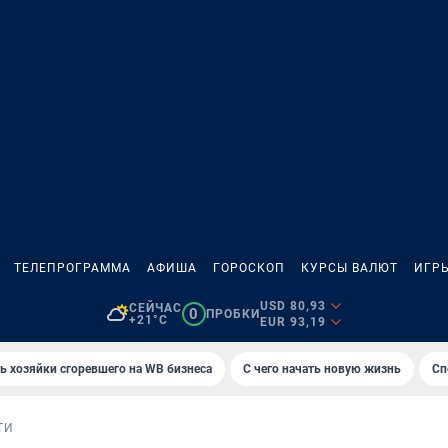
ТЕЛЕПРОГРАММА
АФИША
ГОРОСКОП
КУРСЫ ВАЛЮТ
ИГР
USD 80,93
СЕЙЧАС
0
ПРОБКИ
+21°C
EUR 93,19
ь хозяйки сгоревшего на WB бизнеса
С чего начать новую жизнь
Сп
ТИ