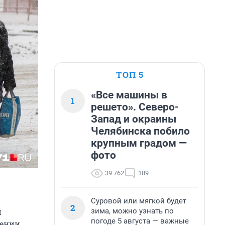
ТОП 5
«Все машины в
1
решето». Северо-
Запад и окраины
Челябинска побило
крупным градом —
фото
39 762
189
Суровой или мягкой будет
2
зима, можно узнать по
и
погоде 5 августа — важные
шении