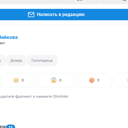
Написать в редакцию
Зайкова
ент
ь
Дождь
Гололедица
0
0
0
ыделите фрагмент и нажмите Ctrl+Enter
ИИ
39