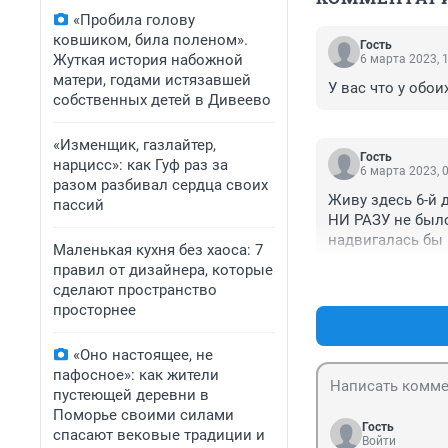
«Пробила голову
ковшиком, била поленом».
Гость
Жуткая история набожной
6 марта 2023, 
матери, годами истязавшей
У вас что у обо
собственных детей в Дивеево
«Изменщик, газлайтер,
Гость
нарцисс»: как Гуф раз за
6 марта 2023, 
разом разбивал сердца своих
Живу здесь 6-й д
пассий
НИ РАЗУ не было
надвигалась бы
Маленькая кухня без хаоса: 7
- что бы в этой 
правил от дизайнера, которые
жизни. Более-ме
сделают пространство
отсутствие необх
просторнее
на что. Тогда л
Аргентину бежит
«Оно настоящее, не
но хотя бы без 
пафосное»: как жители
пустеющей деревни в
Поморье своими силами
Гость
спасают вековые традиции и
Войти