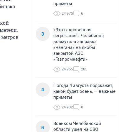
приметы
бинска.
24 975
6
ской
метели,
«Это откровенная
3
сегрегация!» Челябинца
1 метров
возмутила заправка
«Чангана» на якобы
закрытой АЗС
«Газпромнефти»
24 955
285
Погода 4 августа подскажет,
4
какой будет осень, — важные
приметы
24 902
8
Военком Челябинской
5
области ушел на СВО