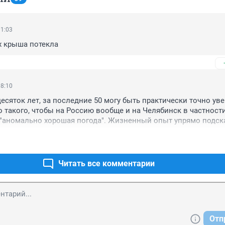
11:03
их крыша потекла
08:10
есяток лет, за последние 50 могу быть практически точно увер
 такого, чтобы на Россию вообще и на Челябинск в частности
 "аномально хорошая погода". Жизненный опыт упрямо подск
стране ни "надвигалось", это всегда г..но, ВСЕГДА. Эта страна не
нее здесь жить можно только в деревнях и на пенсии. Чтобы п
одимости ездить куда-то и в частности на работу, а жить чтоб
юбые катаклизмы будут меньше задевать. Писали что народ в 
Читать все комментарии
 и правильно делает - там тепло. Проблемы жизни везде один
зимы и вот такого климата = разумно обойтись.
Отп