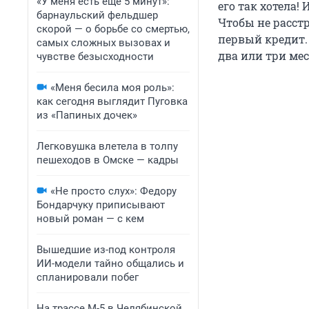
«У меня есть еще 5 минут»:
его так хотела!
барнаульский фельдшер
Чтобы не расстр
скорой — о борьбе со смертью,
первый кредит. 
самых сложных вызовах и
два или три мес
чувстве безысходности
«Меня бесила моя роль»:
как сегодня выглядит Пуговка
из «Папиных дочек»
Легковушка влетела в толпу
пешеходов в Омске — кадры
«Не просто слух»: Федору
Бондарчуку приписывают
новый роман — с кем
Вышедшие из-под контроля
ИИ-модели тайно общались и
спланировали побег
На трассе М-5 в Челябинской