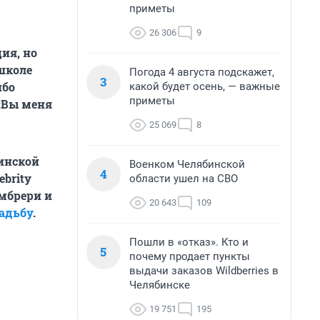
приметы
26 306
9
ия, но
 школе
Погода 4 августа подскажет,
3
ибо
какой будет осень, — важные
приметы
 «Вы меня
25 069
8
инской
Военком Челябинской
4
ebrity
области ушел на СВО
мбрери и
20 643
109
вадьбу
.
Пошли в «отказ». Кто и
5
почему продает пункты
выдачи заказов Wildberries в
Челябинске
19 751
195