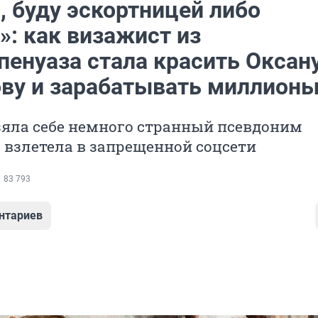
, буду эскортницей либо
»: как визажист из
енуаза стала красить Оксан
ву и зарабатывать миллион
зяла себе немного странный псевдоним
 взлетела в запрещенной соцсети
83 793
нтариев