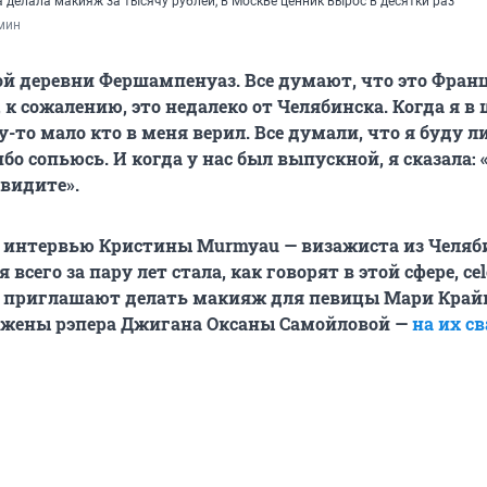
 делала макияж за тысячу рублей, в Москве ценник вырос в десятки раз
мин
ой деревни Фершампенуаз. Все думают, что это Франц
 к сожалению, это недалеко от Челябинска. Когда я в
-то мало кто в меня верил. Все думали, что я буду л
бо сопьюсь. И когда у нас был выпускной, я сказала:
увидите».
я интервью Кристины Murmyau — визажиста из Челяб
 всего за пару лет стала, как говорят в этой сфере, сel
 ее приглашают делать макияж для певицы Мари Край
, жены рэпера Джигана Оксаны Самойловой —
на их с