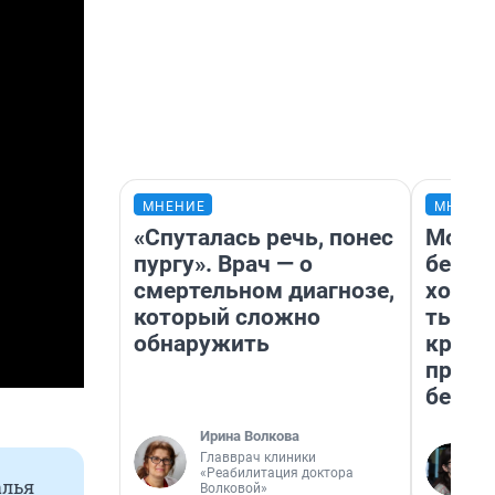
МНЕНИЕ
МНЕНИ
«Спуталась речь, понес
Мой б
пургу». Врач — о
береж
смертельном диагнозе,
хотел
который сложно
тысяч
обнаружить
креди
приех
безоп
Ирина Волкова
Главврач клиники
«Реабилитация доктора
алья
Волковой»