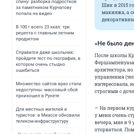
спину: разборка подростков
Шик в 2015 г
за памятником Курчатову
макияжа, а 
попала на видео
декоративных
В 100 г всего 23 ккал: три
рецепта с главным летним
продуктом
«Не было ден
Справится даже школьник:
После школы Кри
пройдите тест по географии, в
Фершампенуаза 
котором очень стыдно
архитектора, н
ошибиться
управления (те
интересовала, 
Множество сайтов враз стали
недоступны: массовый сбой
строгими с доч
произошел в Рунете
— На первом кур
Для местных жителей и
у меня очень ст
туристов: в Миассе обновили
телеком-инфраструктуру
вечера, мне в 9
оторваться. По