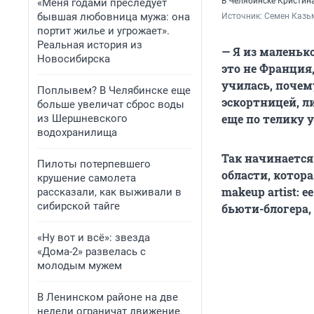
В Челябинске Кристина
«Меня годами преследует
бывшая любовница мужа: она
Источник: 
Семен Казь
портит жилье и угрожает».
Реальная история из
— Я из маленьк
Новосибирска
это не Франция,
училась, почему
Поплывем? В Челябинске еще
эскортницей, ли
больше увеличат сброс воды
еще по телику 
из Шершневского
водохранилища
Так начинаетс
Пилоты потерпевшего
области, которая
крушение самолета
makeup artist:
рассказали, как выживали в
сибирской тайге
бьюти-блогера
«Ну вот и всё»: звезда
«Дома-2» развелась с
молодым мужем
В Ленинском районе на две
недели ограничат движение