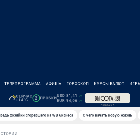
ТЕЛЕПРОГРАММА
АФИША
ГОРОСКОП
КУРСЫ ВАЛЮТ
ИГР
USD 81,41
СЕЙЧАС
2
ПРОБКИ
+14°C
EUR 94,06
ведь хозяйки сгоревшего на WB бизнеса
С чего начать новую жизнь
ИСТОРИИ