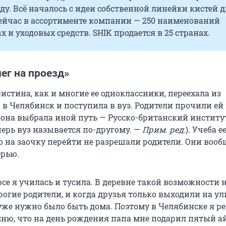
оду. Всё началось с идеи собственной линейки кистей 
сейчас в ассортименте компании — 250 наименований
 и уходовых средств. SHIK продается в 25 странах.
ег на проезд»
стина, как и многие ее одноклассники, переехала из
в Челябинск и поступила в вуз. Родители прочили ей
о она выбрала иной путь — Русско-британский институ
перь вуз называется по-другому. —
Прим. ред.
). Учеба е
но на заочку перейти не разрешали родители. Они воо
ерью.
се я училась и тусила. В деревне такой возможности 
рогие родители, и когда друзья только выходили на ули
 уже нужно было быть дома. Поэтому в Челябинске я 
мню, что на день рождения папа мне подарил пятый а