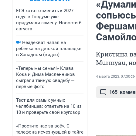
«Думали
ЕГЭ хотят отменить к 2027
сопьюсь
году: в Госдуме уже
придумали замену. Новости 6
Фершамп
августа
Самойло
Неадекват напал на
ребенка на детской площадке
Кристина в
в Западном (видео)
Murmyau, но
«Теперь мы семья!» Клава
Кока и Дима Масленников
4 марта 2023, 07:30
сыграли тайную свадьбу —
первые фото
165
комме
Тест для самых умных
челябинцев: ответьте на 10 из
10 и проверьте свой кругозор
«Простите нас за всё». С
телефона исчезнувшей в тайге