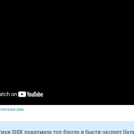
. Наталья Шик
тики SHIK придумала топ-блогер и бьюти-эксперт Нат