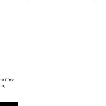
ьи Шик —
на,