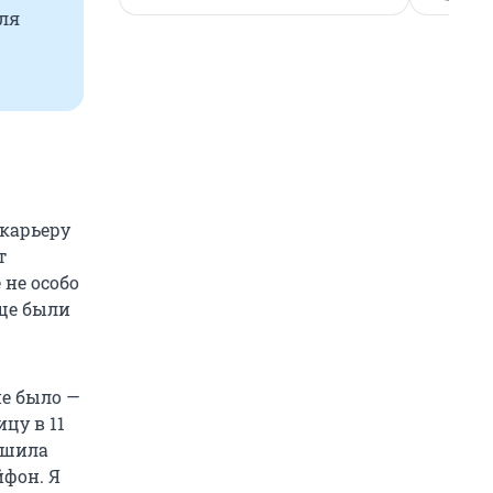
для
 карьеру
т
е не особо
бще были
не было —
цу в 11
решила
йфон. Я