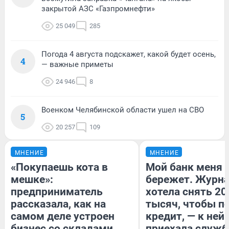
закрытой АЗС «Газпромнефти»
25 049
285
Погода 4 августа подскажет, какой будет осень,
4
— важные приметы
24 946
8
Военком Челябинской области ушел на СВО
5
20 257
109
МНЕНИЕ
МНЕНИЕ
«Покупаешь кота в
Мой банк меня
мешке»:
бережет. Журн
предприниматель
хотела снять 20
рассказала, как на
тысяч, чтобы п
самом деле устроен
кредит, — к ней
бизнес со складами
приехала служб