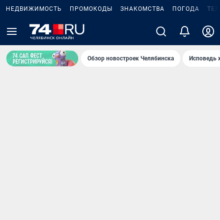
НЕДВИЖИМОСТЬ
ПРОМОКОДЫ
ЗНАКОМСТВА
ПОГОДА
ТЕ
Обзор новостроек Челябинска
Исповедь 