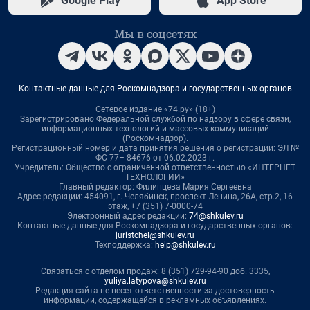
Google Play
App Store
Мы в соцсетях
Контактные данные для Роскомнадзора и государственных органов
Сетевое издание «74.ру» (18+)
Зарегистрировано Федеральной службой по надзору в сфере связи,
информационных технологий и массовых коммуникаций
(Роскомнадзор).
Регистрационный номер и дата принятия решения о регистрации: ЭЛ №
ФС 77– 84676 от 06.02.2023 г.
Учредитель: Общество с ограниченной ответственностью «ИНТЕРНЕТ
ТЕХНОЛОГИИ»
Главный редактор: Филипцева Мария Сергеевна
Адрес редакции: 454091, г. Челябинск, проспект Ленина, 26А, стр.2, 16
этаж, +7 (351) 7-0000-74
Электронный адрес редакции:
74@shkulev.ru
Контактные данные для Роскомнадзора и государственных органов:
juristchel@shkulev.ru
Техподдержка:
help@shkulev.ru
Связаться с отделом продаж: 8 (351) 729-94-90 доб. 3335,
yuliya.latypova@shkulev.ru
Редакция сайта не несет ответственности за достоверность
информации, содержащейся в рекламных объявлениях.