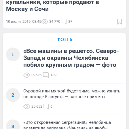
купальники, которые продают в
Москву и Сочи
10 июля, 2019, 08:45
34 770
87
ТОП 5
«Все машины в решето». Северо-
1
Запад и окраины Челябинска
побило крупным градом — фото
39 969
189
Суровой или мягкой будет зима, можно узнать
2
по погоде 5 августа — важные приметы
25 652
6
«Это откровенная сегрегация!» Челябинца
3
возмутила заправка «Чангана» на якобы