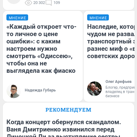
20 302
109
МНЕНИЕ
МНЕНИЕ
«Каждый откроет что-
Наследие, кото
то личное о цене
чудом не разва
ошибки»: с каким
транспортный э
настроем нужно
разнес миф о «
смотреть «Одиссею»,
советских доро
чтобы она не
выглядела как фиаско
Олег Арефьев
Блогер, предприн
Надежда Губарь
владелец в тран
бизнесе
РЕКОМЕНДУЕМ
Когда концерт обернулся скандалом.
Ваня Дмитриенко извинился перед
Линочкой Ли за выступление сестры