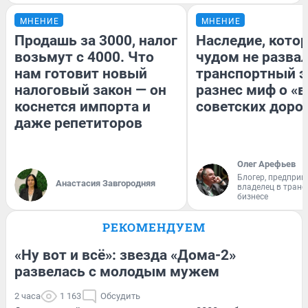
МНЕНИЕ
МНЕНИЕ
Продашь за 3000, налог
Наследие, кото
возьмут с 4000. Что
чудом не разва
нам готовит новый
транспортный э
налоговый закон — он
разнес миф о «
коснется импорта и
советских доро
даже репетиторов
Олег Арефьев
Блогер, предприн
Анастасия Завгородняя
владелец в тран
бизнесе
РЕКОМЕНДУЕМ
«Ну вот и всё»: звезда «Дома-2»
развелась с молодым мужем
2 часа
1 163
Обсудить