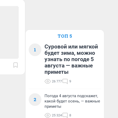
ТОП 5
Суровой или мягкой
1
будет зима, можно
узнать по погоде 5
августа — важные
приметы
26 777
9
Погода 4 августа подскажет,
2
какой будет осень, — важные
приметы
25 324
8