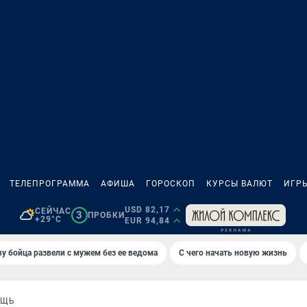
ТЕЛЕПРОГРАММА
АФИША
ГОРОСКОП
КУРСЫ ВАЛЮТ
ИГР
USD 82,17
СЕЙЧАС
3
ПРОБКИ
+29°C
EUR 94,84
у бойца развели с мужем без ее ведома
С чего начать новую жизнь
ОЩЬ