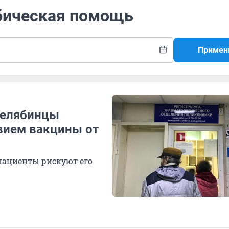
абическая помощь
Примен
 челябинцы
твием вакцины от
 пациенты рискуют его