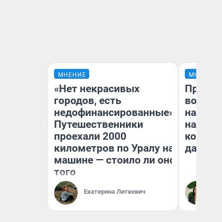
МНЕНИЕ
МНЕНИЕ
«Нет некрасивых
Продаш
городов, есть
возьмут
недофинансированные».
нам го
Путешественники
налого
проехали 2000
коснет
километров по Уралу на
даже р
машине — стоило ли оно
того
Екатерина Литкевич
Ан