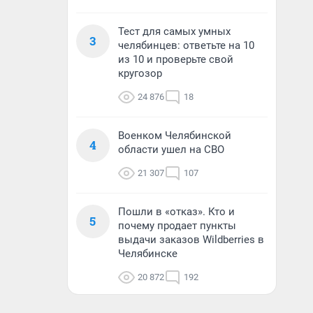
Тест для самых умных
3
челябинцев: ответьте на 10
из 10 и проверьте свой
кругозор
24 876
18
Военком Челябинской
4
области ушел на СВО
21 307
107
Пошли в «отказ». Кто и
5
почему продает пункты
выдачи заказов Wildberries в
Челябинске
20 872
192