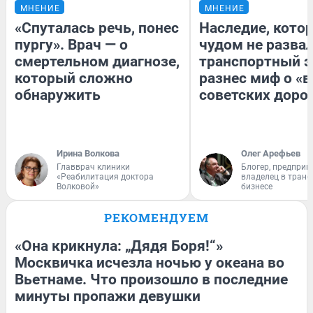
МНЕНИЕ
МНЕНИЕ
«Спуталась речь, понес
Наследие, кото
пургу». Врач — о
чудом не разва
смертельном диагнозе,
транспортный э
который сложно
разнес миф о «
обнаружить
советских доро
Ирина Волкова
Олег Арефьев
Главврач клиники
Блогер, предприн
«Реабилитация доктора
владелец в тран
Волковой»
бизнесе
РЕКОМЕНДУЕМ
«Она крикнула: „Дядя Боря!“»
Москвичка исчезла ночью у океана во
Вьетнаме. Что произошло в последние
минуты пропажи девушки