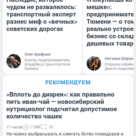
чудом не развалилось:
мешке»:
транспортный эксперт
предпринимател
разнес миф о «вечных»
Тюмени — о том
советских дорогах
реально устрое
бизнес со скла
дешевых товар
Олег Арефьев
Наталья Шорохо
Блогер, предприниматель,
владелец в транспортном
Открыла кофейну
бизнесе
деньги соцразви
РЕКОМЕНДУЕМ
«Вплоть до диареи»: как правильно
пить иван-чай — новосибирский
нутрициолог подсчитал допустимое
количество чашек
11 часов
7 398
15
Не нужно выбрасывать и сжигать ботву помидоров и