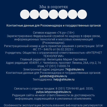
Мы в соцсетях
Контактные данные для Роскомнадзора и государственных органов
Сетевое издание «74.ру» (18+)
Зарегистрировано Федеральной службой по надзору в сфере связи,
информационных технологий и массовых коммуникаций
(Роскомнадзор).
Регистрационный номер и дата принятия решения о регистрации: ЭЛ №
ФС 77– 84676 от 06.02.2023 г.
Учредитель: Общество с ограниченной ответственностью «ИНТЕРНЕТ
ТЕХНОЛОГИИ»
Главный редактор: Филипцева Мария Сергеевна
Адрес редакции: 454091, г. Челябинск, проспект Ленина, 26А, стр.2, 16
этаж, +7 (351) 7-0000-74
Электронный адрес редакции:
74@shkulev.ru
Контактные данные для Роскомнадзора и государственных органов:
juristchel@shkulev.ru
Техподдержка:
help@shkulev.ru
Связаться с отделом продаж: 8 (351) 729-94-90 доб. 3335,
yuliya.latypova@shkulev.ru
Редакция сайта не несет ответственности за достоверность
информации, содержащейся в рекламных объявлениях.
Особенности эксплуатации (использования) веб-портала регулируются: