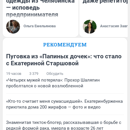
одежды из Челябинска
даже репетитор
— исповедь
предпринимателя
Ольга Емельянова
Анастасия Завг
РЕКОМЕНДУЕМ
Пуговка из «Папиных дочек»: что стало
с Екатериной Старшовой
19 часов
3 379
Обсудить
«Четырех мужей потеряла»: Прохор Шаляпин
проболтался о новой возлюбленной
«Кто-то считает меня сумасшедшей». Екатеринбурженка
приютила дома 200 жирафов — фото и видео
Знаменитая тикток-блогер, рассказывавшая о борьбе с
редкой формой рака, умерла в возрасте 26 лет