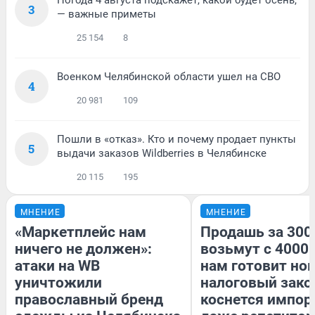
3
— важные приметы
25 154
8
Военком Челябинской области ушел на СВО
4
20 981
109
Пошли в «отказ». Кто и почему продает пункты
5
выдачи заказов Wildberries в Челябинске
20 115
195
МНЕНИЕ
МНЕНИЕ
«Маркетплейс нам
Продашь за 3000
ничего не должен»:
возьмут с 4000.
атаки на WB
нам готовит но
уничтожили
налоговый зако
православный бренд
коснется импор