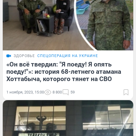
ЗДОРОВЬЕ
СПЕЦОПЕРАЦИЯ НА УКРАИНЕ
«Он всё твердил: "Я поеду! Я опять
поеду!"»: история 68-летнего атамана
Хоттабыча, которого тянет на СВО
1 ноября, 2023, 15:00
8 800
59