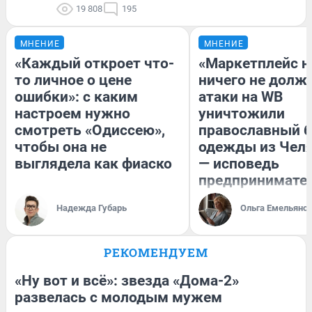
19 808
195
МНЕНИЕ
МНЕНИЕ
«Каждый откроет что-
«Маркетплейс 
то личное о цене
ничего не долже
ошибки»: с каким
атаки на WB
настроем нужно
уничтожили
смотреть «Одиссею»,
православный 
чтобы она не
одежды из Чел
выглядела как фиаско
— исповедь
предпринимате
Надежда Губарь
Ольга Емельяно
РЕКОМЕНДУЕМ
«Ну вот и всё»: звезда «Дома-2»
развелась с молодым мужем