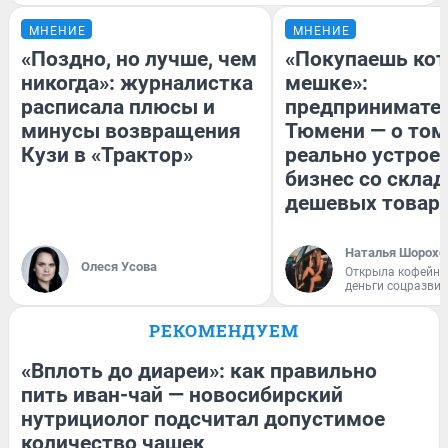
МНЕНИЕ
МНЕНИЕ
«Поздно, но лучше, чем
«Покупаешь кот
никогда»: журналистка
мешке»:
расписала плюсы и
предпринимател
минусы возвращения
Тюмени — о том
Кузи в «Трактор»
реально устрое
бизнес со скла
дешевых товар
Наталья Шорохо
Олеся Усова
Открыла кофейну
деньги соцразви
РЕКОМЕНДУЕМ
«Вплоть до диареи»: как правильно
пить иван-чай — новосибирский
нутрициолог подсчитал допустимое
количество чашек