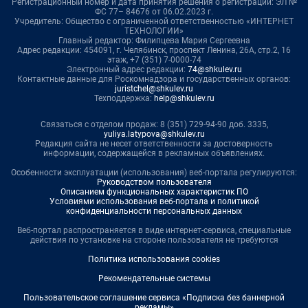
Регистрационный номер и дата принятия решения о регистрации: ЭЛ №
ФС 77– 84676 от 06.02.2023 г.
Учредитель: Общество с ограниченной ответственностью «ИНТЕРНЕТ
ТЕХНОЛОГИИ»
Главный редактор: Филипцева Мария Сергеевна
Адрес редакции: 454091, г. Челябинск, проспект Ленина, 26А, стр.2, 16
этаж, +7 (351) 7-0000-74
Электронный адрес редакции:
74@shkulev.ru
Контактные данные для Роскомнадзора и государственных органов:
juristchel@shkulev.ru
Техподдержка:
help@shkulev.ru
Связаться с отделом продаж: 8 (351) 729-94-90 доб. 3335,
yuliya.latypova@shkulev.ru
Редакция сайта не несет ответственности за достоверность
информации, содержащейся в рекламных объявлениях.
Особенности эксплуатации (использования) веб-портала регулируются:
Руководством пользователя
Описанием функциональных характеристик ПО
Условиями использования веб-портала и политикой
конфиденциальности персональных данных
Веб-портал распространяется в виде интернет-сервиса, специальные
действия по установке на стороне пользователя не требуются
Политика использования cookies
Рекомендательные системы
Пользовательское соглашение сервиса «Подписка без баннерной
рекламы»