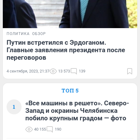
ПОЛИТИКА
ОБЗОР
Путин встретился с Эрдоганом.
Главные заявления президента после
переговоров
4 сентября, 2023, 21:37
13 573
139
ТОП 5
«Все машины в решето». Северо-
1
Запад и окраины Челябинска
побило крупным градом — фото
40 155
190