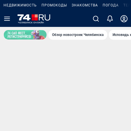
НЕДВИЖИМОСТЬ
ПРОМОКОДЫ
ЗНАКОМСТВА
ПОГОДА
ТЕ
Обзор новостроек Челябинска
Исповедь 