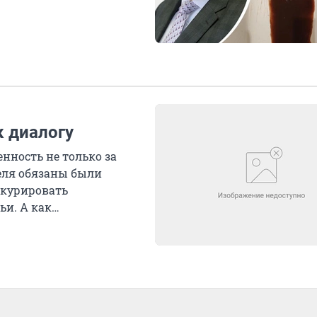
к диалогу
енность не только за
теля обязаны были
 курировать
ьи. А как