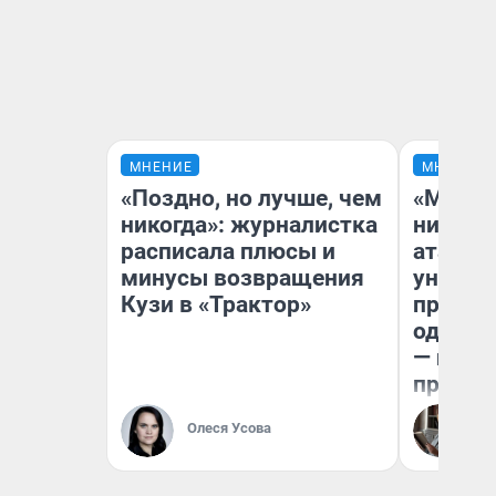
МНЕНИЕ
МНЕНИЕ
«Поздно, но лучше, чем
«Марке
никогда»: журналистка
ничего
расписала плюсы и
атаки 
минусы возвращения
уничто
Кузи в «Трактор»
правос
одежды
— испо
предпр
Олеся Усова
Ол