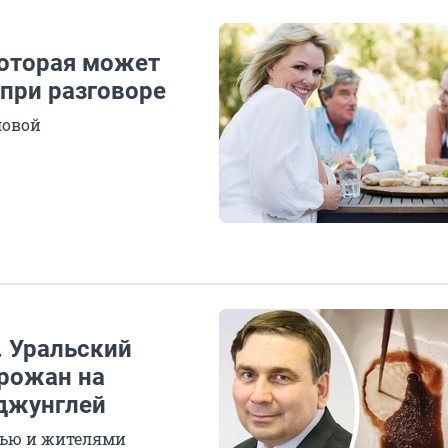
которая может
при разговоре
ловой
. Уральский
орожан на
джунглей