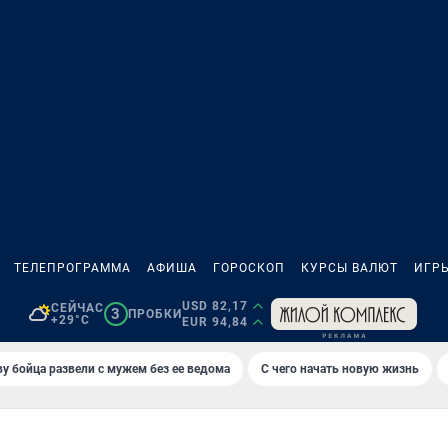
ТЕЛЕПРОГРАММА
АФИША
ГОРОСКОП
КУРСЫ ВАЛЮТ
ИГР
USD 82,17
СЕЙЧАС
3
ПРОБКИ
+29°C
EUR 94,84
у бойца развели с мужем без ее ведома
С чего начать новую жизнь