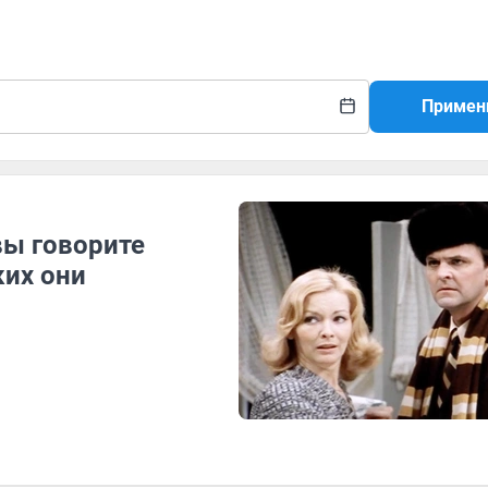
Примен
вы говорите
ких они