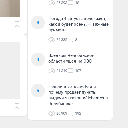
25 393
18
Погода 4 августа подскажет,
3
какой будет осень, — важные
приметы
25 335
8
Военком Челябинской
4
области ушел на СВО
21 319
107
Пошли в «отказ». Кто и
5
почему продает пункты
выдачи заказов Wildberries в
Челябинске
20 909
192