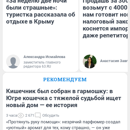
«За неделю две ночи
Продашь за 3000
были страшные»:
возьмут с 4000.
туристка рассказала об
нам готовит но
отдыхе в Крыму
налоговый зако
коснется импор
даже репетитор
Александра Исмайлова
Анастасия Завг
заместитель главного
редактора 63.RU
РЕКОМЕНДУЕМ
Кишечник был собран в гармошку: в
Югре кошечка с тяжелой судьбой ищет
новый дом — ее история
3 часа
2 671
Обсудить
«Протянуть руку помощи»: незрячий парфюмер создал
«уютный» аромат для тех, кому страшно, — он уже