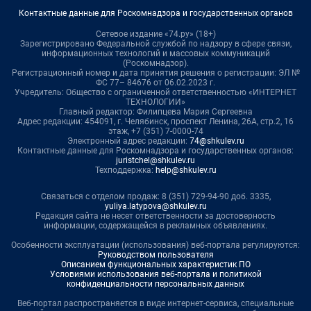
Контактные данные для Роскомнадзора и государственных органов
Сетевое издание «74.ру» (18+)
Зарегистрировано Федеральной службой по надзору в сфере связи,
информационных технологий и массовых коммуникаций
(Роскомнадзор).
Регистрационный номер и дата принятия решения о регистрации: ЭЛ №
ФС 77– 84676 от 06.02.2023 г.
Учредитель: Общество с ограниченной ответственностью «ИНТЕРНЕТ
ТЕХНОЛОГИИ»
Главный редактор: Филипцева Мария Сергеевна
Адрес редакции: 454091, г. Челябинск, проспект Ленина, 26А, стр.2, 16
этаж, +7 (351) 7-0000-74
Электронный адрес редакции:
74@shkulev.ru
Контактные данные для Роскомнадзора и государственных органов:
juristchel@shkulev.ru
Техподдержка:
help@shkulev.ru
Связаться с отделом продаж: 8 (351) 729-94-90 доб. 3335,
yuliya.latypova@shkulev.ru
Редакция сайта не несет ответственности за достоверность
информации, содержащейся в рекламных объявлениях.
Особенности эксплуатации (использования) веб-портала регулируются:
Руководством пользователя
Описанием функциональных характеристик ПО
Условиями использования веб-портала и политикой
конфиденциальности персональных данных
Веб-портал распространяется в виде интернет-сервиса, специальные