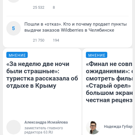
25 532
8
Пошли в «отказ». Кто и почему продает пункты
5
выдачи заказов Wildberries в Челябинске
21 750
194
МНЕНИЕ
МНЕНИЕ
«За неделю две ночи
«Финал не совпа
были страшные»:
ожиданиями»: с
туристка рассказала об
смотреть филь
отдыхе в Крыму
«Старый орел» 
большом экран
честная реценз
Александра Исмайлова
Надежда Губарь
заместитель главного
редактора 63.RU