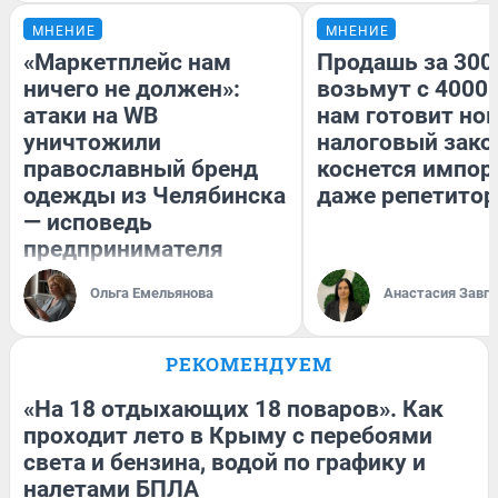
МНЕНИЕ
МНЕНИЕ
«Маркетплейс нам
Продашь за 3000
ничего не должен»:
возьмут с 4000.
атаки на WB
нам готовит но
уничтожили
налоговый зако
православный бренд
коснется импор
одежды из Челябинска
даже репетитор
— исповедь
предпринимателя
Ольга Емельянова
Анастасия Завг
РЕКОМЕНДУЕМ
«На 18 отдыхающих 18 поваров». Как
проходит лето в Крыму с перебоями
света и бензина, водой по графику и
налетами БПЛА