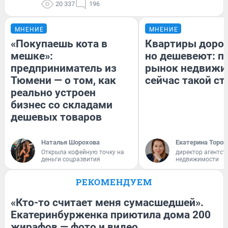
20 337
196
МНЕНИЕ
МНЕНИЕ
«Покупаешь кота в
Квартиры доро
мешке»:
но дешевеют: п
предприниматель из
рынок недвижи
Тюмени — о том, как
сейчас такой с
реально устроен
бизнес со складами
дешевых товаров
Наталья Шорохова
Екатерина Тороп
Открыла кофейную точку на
директор агентст
деньги соцразвития
недвижимости
РЕКОМЕНДУЕМ
«Кто-то считает меня сумасшедшей».
Екатеринбурженка приютила дома 200
жирафов — фото и видео