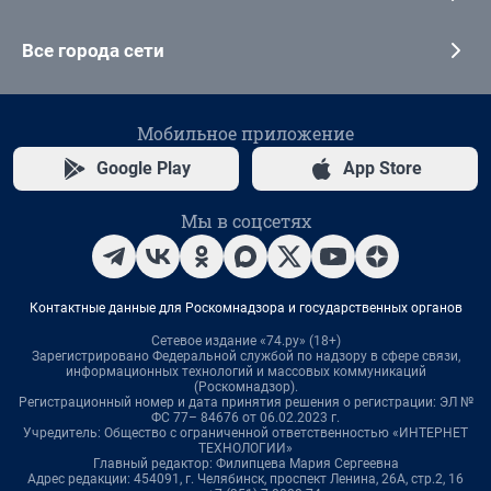
Все города сети
Мобильное приложение
Google Play
App Store
Мы в соцсетях
Контактные данные для Роскомнадзора и государственных органов
Сетевое издание «74.ру» (18+)
Зарегистрировано Федеральной службой по надзору в сфере связи,
информационных технологий и массовых коммуникаций
(Роскомнадзор).
Регистрационный номер и дата принятия решения о регистрации: ЭЛ №
ФС 77– 84676 от 06.02.2023 г.
Учредитель: Общество с ограниченной ответственностью «ИНТЕРНЕТ
ТЕХНОЛОГИИ»
Главный редактор: Филипцева Мария Сергеевна
Адрес редакции: 454091, г. Челябинск, проспект Ленина, 26А, стр.2, 16