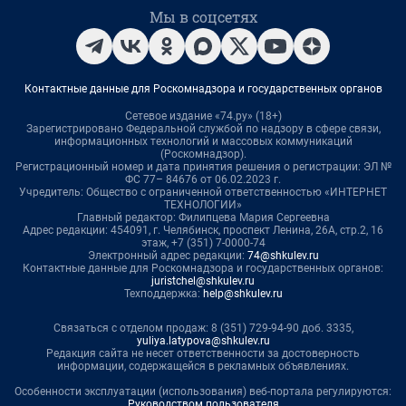
Мы в соцсетях
Контактные данные для Роскомнадзора и государственных органов
Сетевое издание «74.ру» (18+)
Зарегистрировано Федеральной службой по надзору в сфере связи,
информационных технологий и массовых коммуникаций
(Роскомнадзор).
Регистрационный номер и дата принятия решения о регистрации: ЭЛ №
ФС 77– 84676 от 06.02.2023 г.
Учредитель: Общество с ограниченной ответственностью «ИНТЕРНЕТ
ТЕХНОЛОГИИ»
Главный редактор: Филипцева Мария Сергеевна
Адрес редакции: 454091, г. Челябинск, проспект Ленина, 26А, стр.2, 16
этаж, +7 (351) 7-0000-74
Электронный адрес редакции:
74@shkulev.ru
Контактные данные для Роскомнадзора и государственных органов:
juristchel@shkulev.ru
Техподдержка:
help@shkulev.ru
Связаться с отделом продаж: 8 (351) 729-94-90 доб. 3335,
yuliya.latypova@shkulev.ru
Редакция сайта не несет ответственности за достоверность
информации, содержащейся в рекламных объявлениях.
Особенности эксплуатации (использования) веб-портала регулируются:
Руководством пользователя