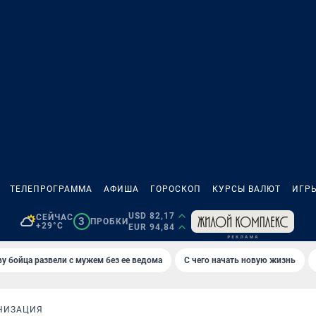
ТЕЛЕПРОГРАММА
АФИША
ГОРОСКОП
КУРСЫ ВАЛЮТ
ИГР
USD 82,17
СЕЙЧАС
3
ПРОБКИ
+29°C
EUR 94,84
у бойца развели с мужем без ее ведома
С чего начать новую жизнь
НИЗАЦИЯ