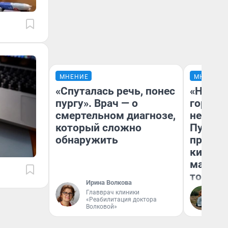
МНЕНИЕ
МНЕНИЕ
«Спуталась речь, понес
«Нет н
пургу». Врач — о
городов
смертельном диагнозе,
недофи
который сложно
Путеше
обнаружить
проеха
киломе
машине
того
Ирина Волкова
Главврач клиники
Ек
«Реабилитация доктора
Волковой»