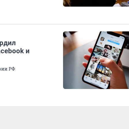
ердил
acebook и
рии РФ