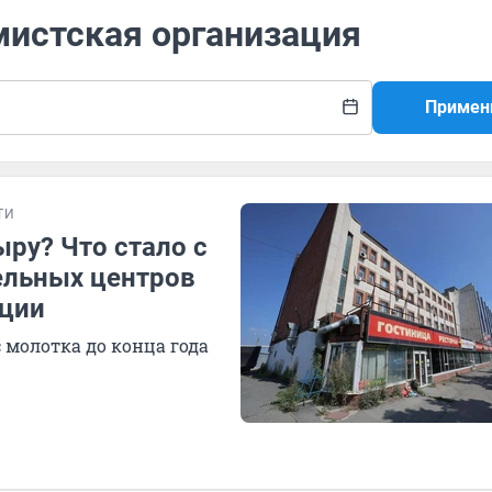
мистская организация
Примен
ТИ
ыру? Что стало с
ельных центров
ации
 молотка до конца года