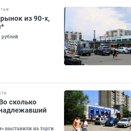
РТАЖ
рынок из 90-х,
*
 рублей
СТИ
Во сколько
инадлежавший
» выставили на торги