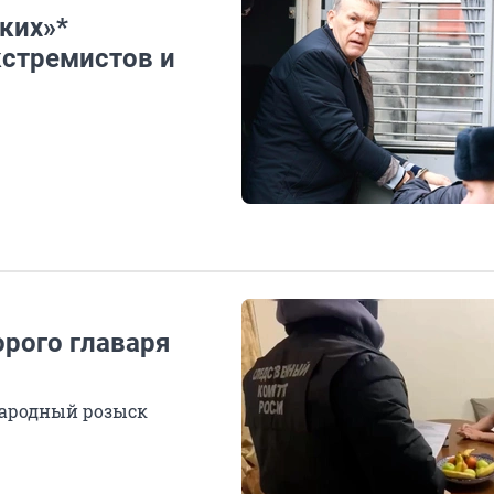
ких»*
кстремистов и
рого главаря
народный розыск