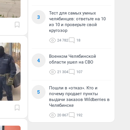
Тест для самых умных
3
челябинцев: ответьте на 10
из 10 и проверьте свой
кругозор
24 782
18
Военком Челябинской
4
области ушел на СВО
21 304
107
Пошли в «отказ». Кто и
5
почему продает пункты
выдачи заказов Wildberries в
Челябинске
20 867
192