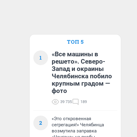
ТОП 5
«Все машины в
1
решето». Северо-
Запад и окраины
Челябинска побило
крупным градом —
фото
39 735
189
«Это откровенная
2
сегрегация!» Челябинца
возмутила заправка