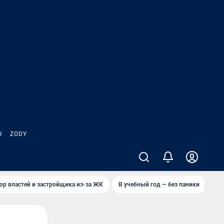
Ы
ZODY
ор властей и застройщика из-за ЖК
В учебный год — без паники
Кто