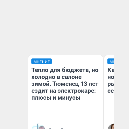
МНЕНИЕ
МНЕНИЕ
Тепло для бюджета, но
Кварти
холодно в салоне
но деш
зимой. Тюменец 13 лет
рынок 
ездит на электрокаре:
сейчас
плюсы и минусы
Ек