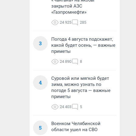
«Чангана» на якобы
закрытой АЗС
«Газпромнефти»
24 925
285
Погода 4 августа подскажет,
3
какой будет осень, — важные
приметы
24 890
8
Суровой или мягкой будет
4
зима, можно узнать по
погоде 5 августа — важные
приметы
24 403
5
Военком Челябинской
5
области ушел на СВО