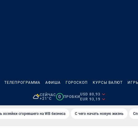
ТЕЛЕПРОГРАММА
АФИША
ГОРОСКОП
КУРСЫ ВАЛЮТ
ИГР
USD 80,93
СЕЙЧАС
0
ПРОБКИ
+21°C
EUR 93,19
ь хозяйки сгоревшего на WB бизнеса
С чего начать новую жизнь
Сп