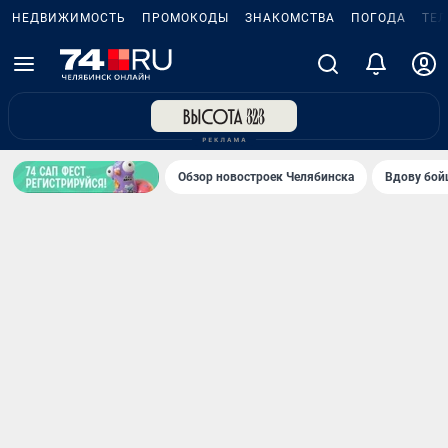
НЕДВИЖИМОСТЬ
ПРОМОКОДЫ
ЗНАКОМСТВА
ПОГОДА
ТЕ
Обзор новостроек Челябинска
Вдову бойц