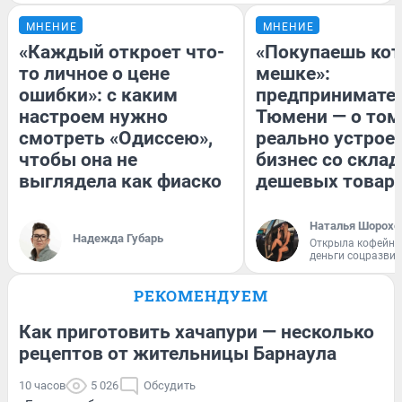
МНЕНИЕ
МНЕНИЕ
«Каждый откроет что-
«Покупаешь кот
то личное о цене
мешке»:
ошибки»: с каким
предпринимател
настроем нужно
Тюмени — о том
смотреть «Одиссею»,
реально устрое
чтобы она не
бизнес со скла
выглядела как фиаско
дешевых товар
Наталья Шорохо
Надежда Губарь
Открыла кофейну
деньги соцразви
РЕКОМЕНДУЕМ
Как приготовить хачапури — несколько
рецептов от жительницы Барнаула
10 часов
5 026
Обсудить