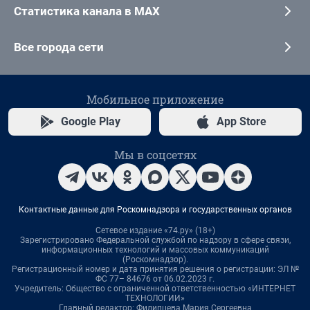
Статистика канала в MAX
Все города сети
Мобильное приложение
Google Play
App Store
Мы в соцсетях
Контактные данные для Роскомнадзора и государственных органов
Сетевое издание «74.ру» (18+)
Зарегистрировано Федеральной службой по надзору в сфере связи,
информационных технологий и массовых коммуникаций
(Роскомнадзор).
Регистрационный номер и дата принятия решения о регистрации: ЭЛ №
ФС 77– 84676 от 06.02.2023 г.
Учредитель: Общество с ограниченной ответственностью «ИНТЕРНЕТ
ТЕХНОЛОГИИ»
Главный редактор: Филипцева Мария Сергеевна