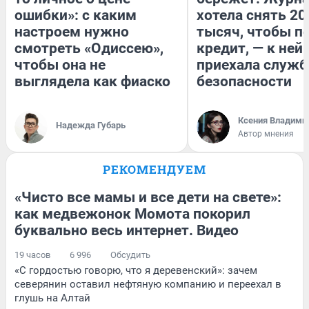
ошибки»: с каким
хотела снять 20
настроем нужно
тысяч, чтобы п
смотреть «Одиссею»,
кредит, — к ней
чтобы она не
приехала служб
выглядела как фиаско
безопасности
Ксения Владими
Надежда Губарь
Автор мнения
РЕКОМЕНДУЕМ
«Чисто все мамы и все дети на свете»:
как медвежонок Момота покорил
буквально весь интернет. Видео
19 часов
6 996
Обсудить
«С гордостью говорю, что я деревенский»: зачем
северянин оставил нефтяную компанию и переехал в
глушь на Алтай