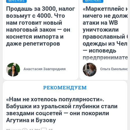
МНЕНИЕ
МНЕНИЕ
Продашь за 3000, налог
«Маркетплейс 
возьмут с 4000. Что
ничего не долже
нам готовит новый
атаки на WB
налоговый закон — он
уничтожили
коснется импорта и
православный 
даже репетиторов
одежды из Чел
— исповедь
предпринимате
Анастасия Завгородняя
Ольга Емельяно
РЕКОМЕНДУЕМ
«Нам не хотелось популярности».
Бабушки из уральской глубинки стали
звездами соцсетей — они покорили
Агутина и Бузову