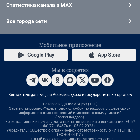
Статистика канала в MAX
Все города сети
Мобильное приложение
Google Play
App Store
Мы в соцсетях
Контактные данные для Роскомнадзора и государственных органов
Сетевое издание «74.ру» (18+)
Зарегистрировано Федеральной службой по надзору в сфере связи,
информационных технологий и массовых коммуникаций
(Роскомнадзор).
Регистрационный номер и дата принятия решения о регистрации: ЭЛ №
ФС 77– 84676 от 06.02.2023 г.
Учредитель: Общество с ограниченной ответственностью «ИНТЕРНЕТ
ТЕХНОЛОГИИ»
Главный редактор: Филипцева Мария Сергеевна