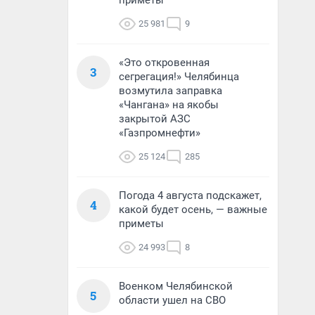
приметы
25 981
9
«Это откровенная
3
сегрегация!» Челябинца
возмутила заправка
«Чангана» на якобы
закрытой АЗС
«Газпромнефти»
25 124
285
Погода 4 августа подскажет,
4
какой будет осень, — важные
приметы
24 993
8
Военком Челябинской
5
области ушел на СВО