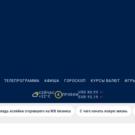
ТЕЛЕПРОГРАММА
АФИША
ГОРОСКОП
КУРСЫ ВАЛЮТ
ИГР
USD 80,93
СЕЙЧАС
4
ПРОБКИ
+22°C
EUR 93,19
ведь хозяйки сгоревшего на WB бизнеса
С чего начать новую жизнь