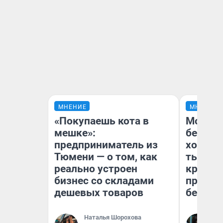
МНЕНИЕ
МНЕНИЕ
«Покупаешь кота в
Мой ба
мешке»:
береже
предприниматель из
хотела 
Тюмени — о том, как
тысяч,
реально устроен
кредит,
бизнес со складами
приеха
дешевых товаров
безопа
Наталья Шорохова
Кс