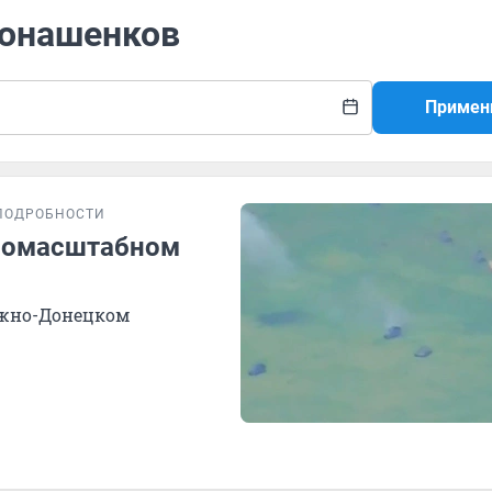
Конашенков
Примен
ПОДРОБНОСТИ
номасштабном
Южно-Донецком