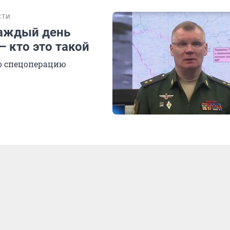
СТИ
аждый день
— кто это такой
о спецоперацию