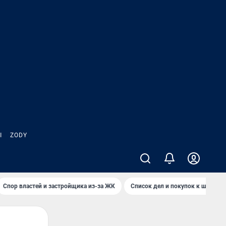
Ы
ZODY
Спор властей и застройщика из-за ЖК
Список дел и покупок к школе