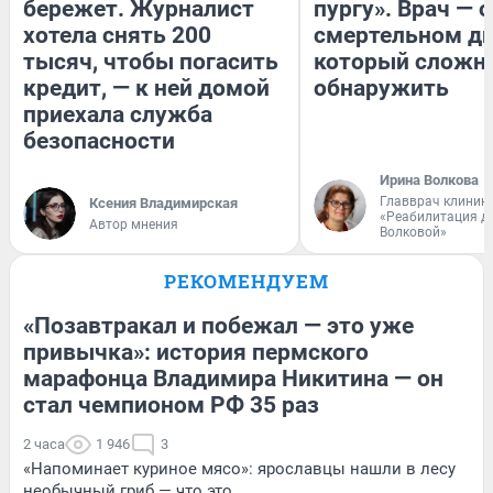
бережет. Журналист
пургу». Врач — о
хотела снять 200
смертельном ди
тысяч, чтобы погасить
который сложн
кредит, — к ней домой
обнаружить
приехала служба
безопасности
Ирина Волкова
Главврач клиник
Ксения Владимирская
«Реабилитация д
Автор мнения
Волковой»
РЕКОМЕНДУЕМ
«Позавтракал и побежал — это уже
привычка»: история пермского
марафонца Владимира Никитина — он
стал чемпионом РФ 35 раз
2 часа
1 946
3
«Напоминает куриное мясо»: ярославцы нашли в лесу
необычный гриб — что это