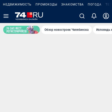
НЕДВИЖИМОСТЬ
ПРОМОКОДЫ
ЗНАКОМСТВА
ПОГОДА
ТЕ
Обзор новостроек Челябинска
Исповедь 