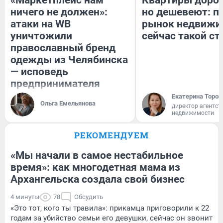
ничего не должен»:
но дешевеют: п
атаки на WB
рынок недвижи
уничтожили
сейчас такой с
православный бренд
одежды из Челябинска
— исповедь
предпринимателя
Екатерина Тороп
Ольга Емельянова
директор агентст
недвижимости
РЕКОМЕНДУЕМ
«Мы начали в самое нестабильное
время»: как многодетная мама из
Архангельска создала свой бизнес
4 минуты
78
Обсудить
«Это тот, кого ты травила»: прикамца приговорили к 22
годам за убийство семьи его девушки, сейчас он звонит