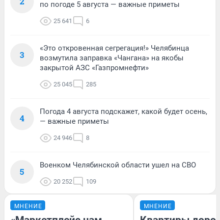
2
по погоде 5 августа — важные приметы
25 641
6
«Это откровенная сегрегация!» Челябинца
3
возмутила заправка «Чангана» на якобы
закрытой АЗС «Газпромнефти»
25 045
285
Погода 4 августа подскажет, какой будет осень,
4
— важные приметы
24 946
8
Военком Челябинской области ушел на СВО
5
20 252
109
МНЕНИЕ
МНЕНИЕ
«Маркетплейс нам
Квартиры доро