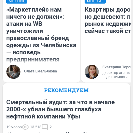
МНЕНИЕ
МНЕНИЕ
«Маркетплейс нам
Квартиры доро
ничего не должен»:
но дешевеют: п
атаки на WB
рынок недвижи
уничтожили
сейчас такой с
православный бренд
одежды из Челябинска
— исповедь
предпринимателя
Екатерина Тороп
Ольга Емельянова
директор агентст
недвижимости
РЕКОМЕНДУЕМ
Смертельный аудит: за что в начале
2000-х убили бывшего главбуха
нефтяной компании Уфы
19 часов
13 213
2