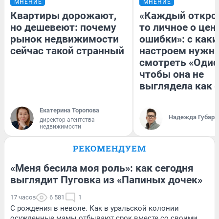
МНЕНИЕ
МНЕНИЕ
Квартиры дорожают,
«Каждый открое
но дешевеют: почему
то личное о цен
рынок недвижимости
ошибки»: с как
сейчас такой странный
настроем нужн
смотреть «Одис
чтобы она не
выглядела как 
Екатерина Торопова
Надежда Губарь
директор агентства
недвижимости
РЕКОМЕНДУЕМ
«Меня бесила моя роль»: как сегодня
выглядит Пуговка из «Папиных дочек»
17 часов
6 581
1
С рождения в неволе. Как в уральской колонии
осужденные мамы отбывают срок вместе со своими