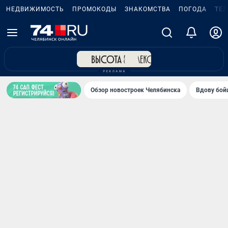
НЕДВИЖИМОСТЬ
ПРОМОКОДЫ
ЗНАКОМСТВА
ПОГОДА
ТЕ
Обзор новостроек Челябинска
Вдову бойц