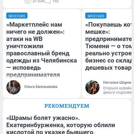
21 034
192
МНЕНИЕ
МНЕНИЕ
«Маркетплейс нам
«Покупаешь кот
ничего не должен»:
мешке»:
атаки на WB
предпринимател
уничтожили
Тюмени — о том
православный бренд
реально устрое
одежды из Челябинска
бизнес со скла
— исповедь
дешевых товар
предпринимателя
Наталья Шорохо
Ольга Емельянова
Открыла кофейну
деньги соцразви
РЕКОМЕНДУЕМ
«Шрамы болят ужасно».
Екатеринбурженка, которую облили
кислотой по указке бывшего,