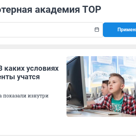
ютерная академия ТОР
Примен
В каких условиях
енты учатся
а показали изнутри