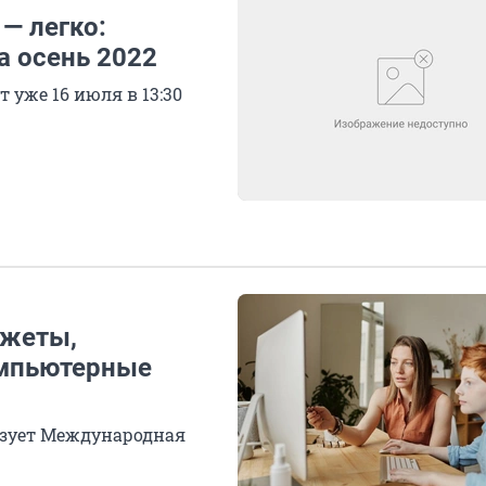
— легко:
а осень 2022
т уже 16 июля в 13:30
джеты,
омпьютерные
низует Международная