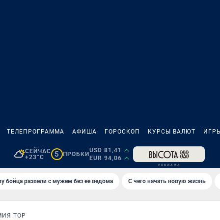
ТЕЛЕПРОГРАММА
АФИША
ГОРОСКОП
КУРСЫ ВАЛЮТ
ИГР
USD 81,41
СЕЙЧАС
5
ПРОБКИ
+23°C
EUR 94,06
у бойца развели с мужем без ее ведома
С чего начать новую жизнь
ИЯ ТОР