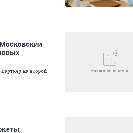
 Московский
ровых
з-партнер на второй
джеты,