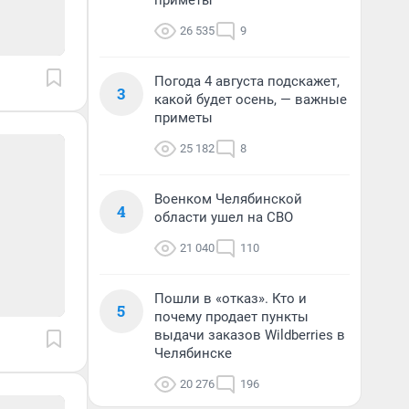
приметы
26 535
9
Погода 4 августа подскажет,
3
какой будет осень, — важные
приметы
25 182
8
Военком Челябинской
4
области ушел на СВО
21 040
110
Пошли в «отказ». Кто и
5
почему продает пункты
выдачи заказов Wildberries в
Челябинске
20 276
196