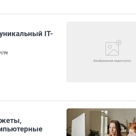
уникальный IT-
сте
джеты,
омпьютерные