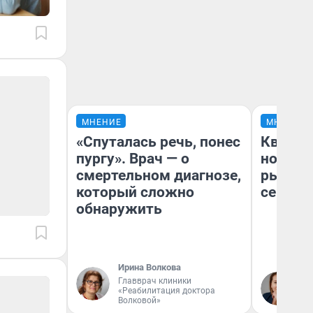
МНЕНИЕ
МНЕНИЕ
«Спуталась речь, понес
Кварти
пургу». Врач — о
но деш
смертельном диагнозе,
рынок 
который сложно
сейчас
обнаружить
Ирина Волкова
Ек
Главврач клиники
«Реабилитация доктора
ди
Волковой»
не