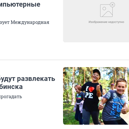
омпьютерные
низует Международная
будут развлекать
ябинска
прогадать