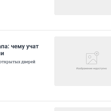
апа: чему учат
ии
 открытых дверей