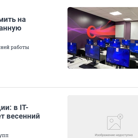
омить на
ванную
жней работы
и: в IT-
ет весенний
рупп